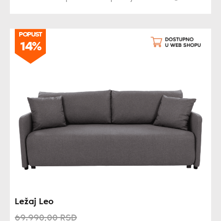
POPUST
14%
Ležaj Leo
69.990,
00
RSD