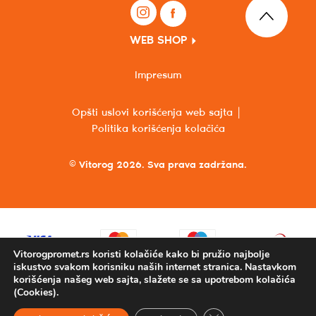
WEB SHOP
Impresum
Opšti uslovi korišćenja web sajta
Politika korišćenja kolačića
© Vitorog 2026. Sva prava zadržana.
Vitorogpromet.rs koristi kolačiće kako bi pružio najbolje
iskustvo svakom korisniku naših internet stranica. Nastavkom
korišćenja našeg web sajta, slažete se sa upotrebom kolačića
(Cookies).