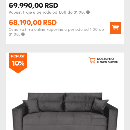
59.990,
00
RSD
Popust traje u periodu od 1.08 do 31.08.
58.190,
00
RSD
Cena važi za online kupovinu u periodu od 1.08 do
31.08.
POPUST
10%