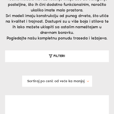
posteljine, što ih čini dodatno funkcionalnim, naročito
ukoliko imate malo prostora.
Svi modeli imaju konstrukciju od punog drveta, što utiče
na kvalitet i trajnost. Dostupni su u više boja i stilova te
ih lako možete uklopiti sa ostalim nameštajem u
dnevnom boravku.
Pogledajte našu kompletnu ponudu troseda i ležajeva.
FILTERI