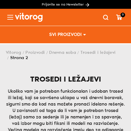
Prijavite se na Newsletter
0
Menu
Skip
SVI PROIZVODI
to
content
Vitorog
Proizvodi
Dnevna soba
Trosedi i ležajevi
/
/
/
Strana 2
/
TROSEDI I LEŽAJEVI
Ukoliko vam je potreban funkcionalan i udoban trosed
ili ležaj, koji se savršeno uklapa u vaš dnevni boravak,
sigurni smo da kod nas možete pronaći idelano rešenje.
U zavisnosti od toga da li vam je potreban trosed
(ležaj) samo za sedenje ili je namenjen i za spavanje,
vaš izbor mogu biti fiksni ili modeli na razvlačenje.
Većina modela na razvlačenje imaju deo za odlaganje