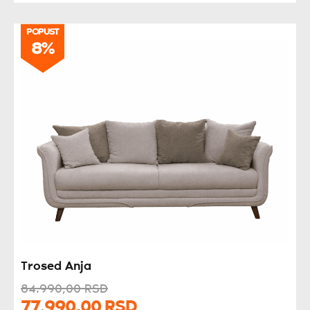
POPUST
8%
Trosed Anja
84.990,
00
RSD
77.990,
00
RSD