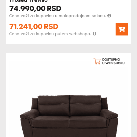
Trosed Treviso
74.990,
00
RSD
Cena važi za kupovinu u maloprodajnom salonu.
71.241,
00
RSD
Cena važi za kupovinu putem webshopa.