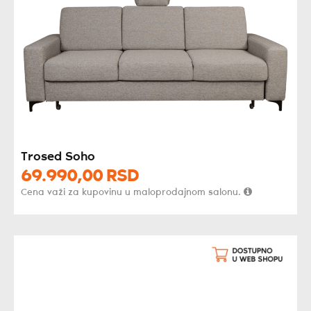
Trosed Soho
69.990,
00
RSD
Cena važi za kupovinu u maloprodajnom salonu.