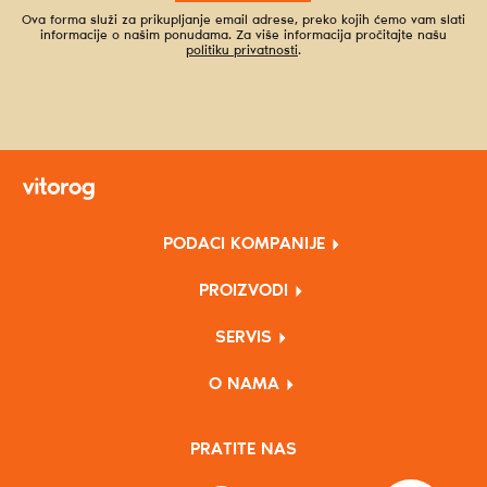
Ova forma služi za prikupljanje email adrese, preko kojih ćemo vam slati
informacije o našim ponudama. Za više informacija pročitajte našu
politiku privatnosti
.
PODACI KOMPANIJE
PROIZVODI
SERVIS
O NAMA
PRATITE NAS