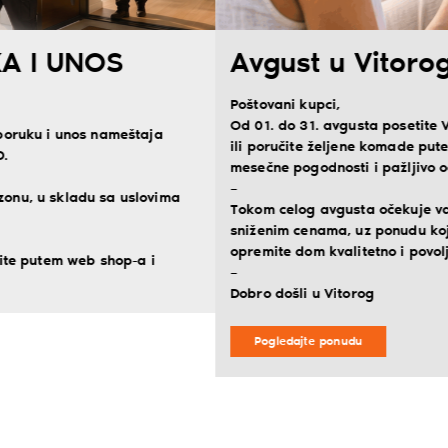
Avgust u Vitorogu!
Poštovani kupci,
Od 01. do 31. avgusta posetite Vitorog salone nameštaja
ili poručite željene komade putem webshopa i iskoristite
mesečne pogodnosti i pažljivo odabrane akcijske cene.
–
Tokom celog avgusta očekuje vas izbor nameštaja po
sniženim cenama, uz ponudu koja će vam pomoći da
opremite dom kvalitetno i povoljnije.
–
Dobro došli u Vitorog
Pogledajte ponudu