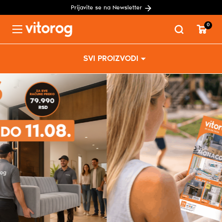
Prijavite se na Newsletter
0
Menu
Skip
SVI PROIZVODI
to
content