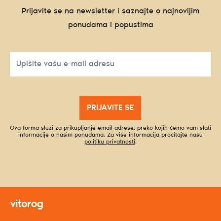
Prijavite se na newsletter i saznajte o najnovijim
ponudama i popustima
PRIJAVITE SE
Ova forma služi za prikupljanje email adrese, preko kojih ćemo vam slati
informacije o našim ponudama. Za više informacija pročitajte našu
politiku privatnosti
.