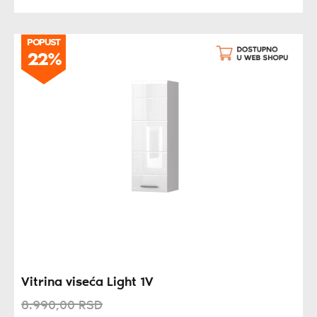
POPUST
22%
Vitrina viseća Light 1V
8.990,
00
RSD