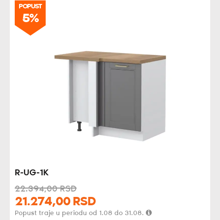
POPUST
5%
R-UG-1K
22.394,
00
RSD
21.274,
00
RSD
Popust traje u periodu od 1.08 do 31.08.