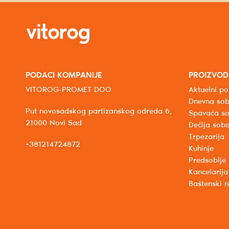
PODACI KOMPANIJE
PROIZVOD
VITOROG-PROMET DOO
Aktuelni po
Dnevna so
Put novosadskog partizanskog odreda 6,
Spavaća s
21000 Novi Sad
Dečija sob
Trpezarija
+381214724872
Kuhinje
Predsoblje
Kancelarija
Baštenski 