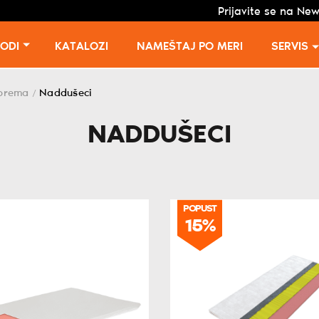
Prijavite se na New
VODI
KATALOZI
NAMEŠTAJ PO MERI
SERVIS
oprema
Naddušeci
/
NADDUŠECI
POPUST
15%