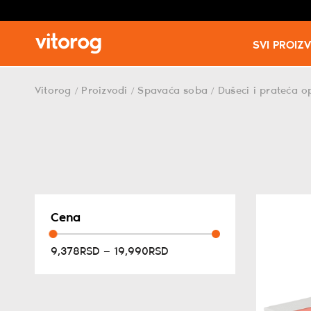
SVI PROIZ
Skip
to
Vitorog
Proizvodi
Spavaća soba
Dušeci i prateća 
/
/
/
content
Cena
9,378RSD — 19,990RSD