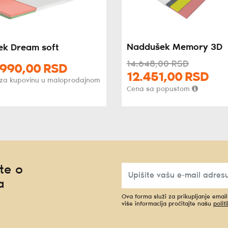
Naddušek Memory 3D
k Dream soft
14.648,
00
RSD
.990,
00
RSD
12.451,
00
RSD
 za kupovinu u maloprodajnom
Cena sa popustom
te o
a
Ova forma služi za prikupljanje emai
više informacija pročitajte našu
polit