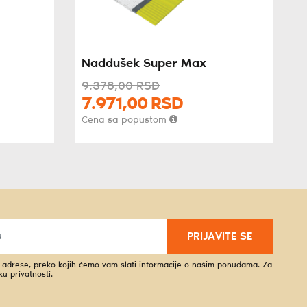
Naddušek Super Max
9.378,
00
RSD
7.971,
00
RSD
Cena sa popustom
PRIJAVITE SE
l adrese, preko kojih ćemo vam slati informacije o našim ponudama. Za
iku privatnosti
.