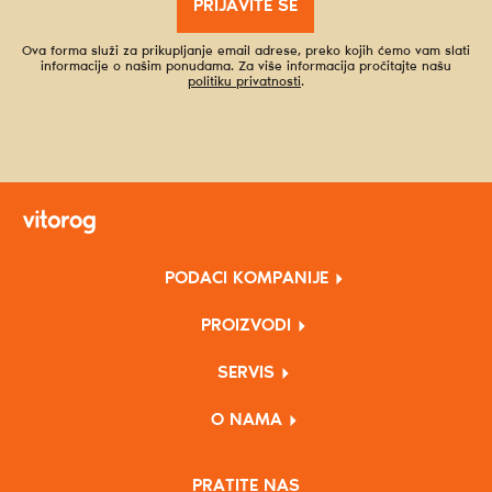
PRIJAVITE SE
Ova forma služi za prikupljanje email adrese, preko kojih ćemo vam slati
informacije o našim ponudama. Za više informacija pročitajte našu
politiku privatnosti
.
PODACI KOMPANIJE
PROIZVODI
SERVIS
O NAMA
PRATITE NAS