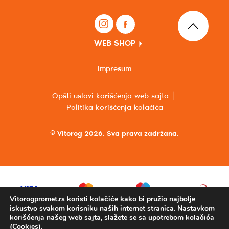
WEB SHOP
Impresum
Opšti uslovi korišćenja web sajta
Politika korišćenja kolačića
© Vitorog 2026. Sva prava zadržana.
Vitorogpromet.rs koristi kolačiće kako bi pružio najbolje
iskustvo svakom korisniku naših internet stranica. Nastavkom
korišćenja našeg web sajta, slažete se sa upotrebom kolačića
(Cookies).