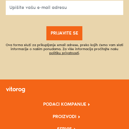
PRIJAVITE SE
Ova forma služi za prikupljanje email adrese, preko kojih ćemo vam slati
informacije o našim ponudama. Za više informacija pročitajte našu
politiku privatnosti
.
PODACI KOMPANIJE
PROIZVODI