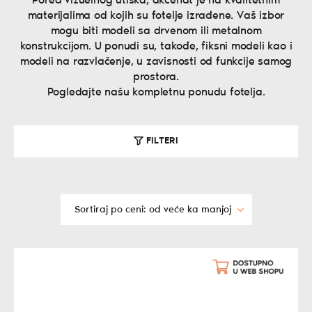
Pored vizuelnog utiska, akcenat je na kvalitetnim
materijalima od kojih su fotelje izrađene. Vaš izbor
mogu biti modeli sa drvenom ili metalnom
konstrukcijom. U ponudi su, takođe, fiksni modeli kao i
modeli na razvlačenje, u zavisnosti od funkcije samog
prostora.
Pogledajte našu kompletnu ponudu fotelja.
FILTERI