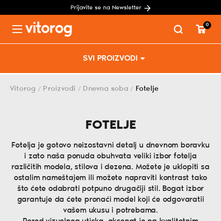
Prijavite se na Newsletter
0
Menu
Skip
SVI PROIZVODI
to
content
Vitorog
Proizvodi
Dnevna soba
Fotelje
/
/
/
FOTELJE
Fotelja je gotovo neizostavni detalj u dnevnom boravku
i zato naša ponuda obuhvata veliki izbor fotelja
različitih modela, stilova i dezena. Možete je uklopiti sa
ostalim nameštajem ili možete napraviti kontrast tako
što ćete odabrati potpuno drugačiji stil. Bogat izbor
garantuje da ćete pronaći model koji će odgovaratii
vašem ukusu i potrebama.