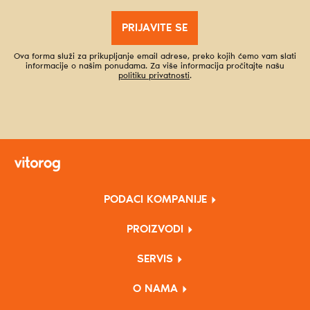
PRIJAVITE SE
Ova forma služi za prikupljanje email adrese, preko kojih ćemo vam slati
informacije o našim ponudama. Za više informacija pročitajte našu
politiku privatnosti
.
PODACI KOMPANIJE
PROIZVODI
SERVIS
O NAMA