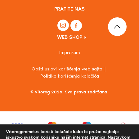
PRATITE NAS
WEB SHOP
Impresum
Opšti uslovi korišćenja web sajta
Politika korišćenja kolačića
© Vitorog 2026. Sva prava zadržana.
Vitorogpromet.rs koristi kolačiće kako bi pružio najbolje
iskustvo svakom korisniku naših internet stranica. Nastavkom