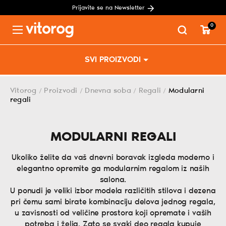
Prijavite se na Newsletter
0
Menu
Skip
SVI PROIZVODI
to
content
Vitorog
Proizvodi
Dnevna soba
Regali
Modularni
/
/
/
/
regali
MODULARNI REGALI
Ukoliko želite da vaš dnevni boravak izgleda moderno i
elegantno opremite ga modularnim regalom iz naših
salona.
U ponudi je veliki izbor modela različitih stilova i dezena
pri čemu sami birate kombinaciju delova jednog regala,
u zavisnosti od veličine prostora koji opremate i vaših
potreba i želja. Zato se svaki deo regala kupuje