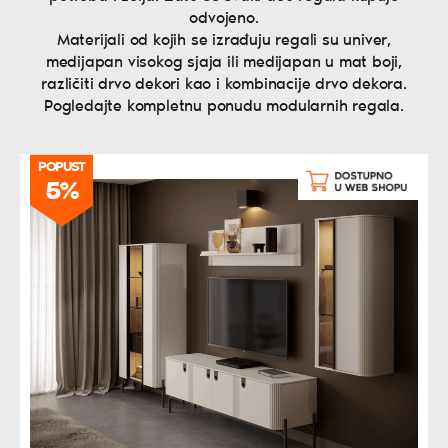
odvojeno.
Materijali od kojih se izrađuju regali su univer,
medijapan visokog sjaja ili medijapan u mat boji,
različiti drvo dekori kao i kombinacije drvo dekora.
Pogledajte kompletnu ponudu modularnih regala.
POPUST
5%