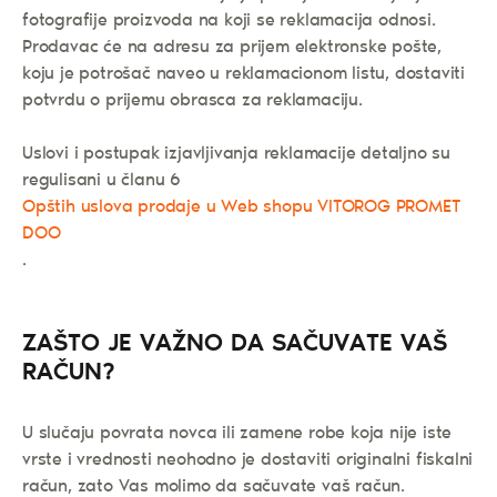
fotografije proizvoda na koji se reklamacija odnosi.
Prodavac će na adresu za prijem elektronske pošte,
koju je potrošač naveo u reklamacionom listu, dostaviti
potvrdu o prijemu obrasca za reklamaciju.
Uslovi i postupak izjavljivanja reklamacije detaljno su
regulisani u članu 6
Opštih uslova prodaje u Web shopu VITOROG PROMET
DOO
.
ZAŠTO JE VAŽNO DA SAČUVATE VAŠ
RAČUN?
U slučaju povrata novca ili zamene robe koja nije iste
vrste i vrednosti neohodno je dostaviti originalni fiskalni
račun, zato Vas molimo da sačuvate vaš račun.