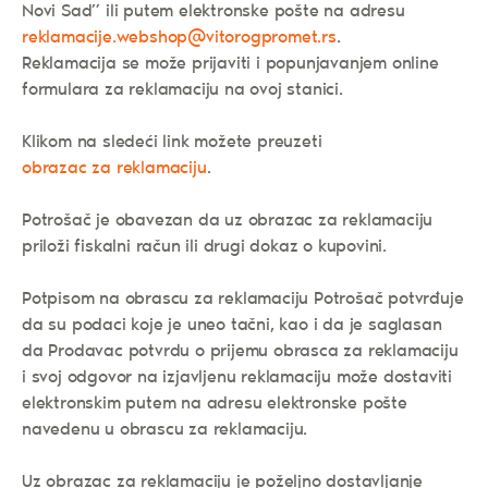
Novi Sad” ili putem elektronske pošte na adresu
reklamacije.webshop@vitorogpromet.rs
.
Reklamacija se može prijaviti i popunjavanjem online
formulara za reklamaciju na ovoj stanici.
Klikom na sledeći link možete preuzeti
obrazac za reklamaciju
.
Potrošač je obavezan da uz obrazac za reklamaciju
priloži fiskalni račun ili drugi dokaz o kupovini.
Potpisom na obrascu za reklamaciju Potrošač potvrđuje
da su podaci koje je uneo tačni, kao i da je saglasan
da Prodavac potvrdu o prijemu obrasca za reklamaciju
i svoj odgovor na izjavljenu reklamaciju može dostaviti
elektronskim putem na adresu elektronske pošte
navedenu u obrascu za reklamaciju.
Uz obrazac za reklamaciju je poželjno dostavljanje