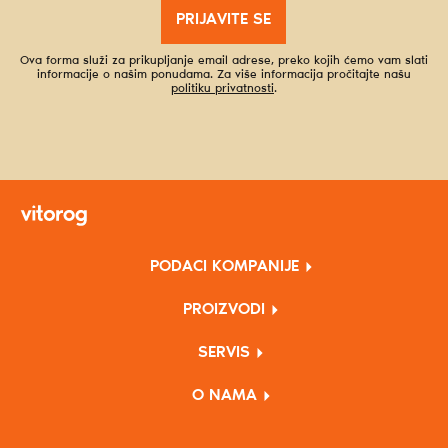
PRIJAVITE SE
Ova forma služi za prikupljanje email adrese, preko kojih ćemo vam slati
informacije o našim ponudama. Za više informacija pročitajte našu
politiku privatnosti
.
PODACI KOMPANIJE
PROIZVODI
SERVIS
O NAMA