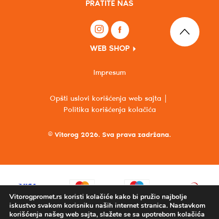
PRATITE NAS
WEB SHOP
Impresum
Opšti uslovi korišćenja web sajta
Politika korišćenja kolačića
© Vitorog 2026. Sva prava zadržana.
Vitorogpromet.rs koristi kolačiće kako bi pružio najbolje
iskustvo svakom korisniku naših internet stranica. Nastavkom
korišćenja našeg web sajta, slažete se sa upotrebom kolačića