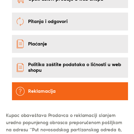
Pitanja i odgovori
Plaćanje
Politika zaštite podataka o ličnosti u web
shopu
Reklamacija
Kupac obaveštava Prodavca o reklamaciji slanjem
uredno popunjenog obrasca preporučenom pošiljkom
na adresu “Put novosadskog partizanskog odreda 6,