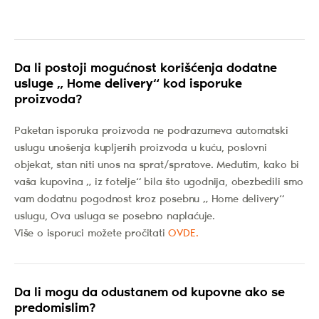
Da li postoji mogućnost korišćenja dodatne
usluge „ Home delivery“ kod isporuke
proizvoda?
Paketan isporuka proizvoda ne podrazumeva automatski
uslugu unošenja kupljenih proizvoda u kuću, poslovni
objekat, stan niti unos na sprat/spratove. Međutim, kako bi
vaša kupovina „ iz fotelje“ bila što ugodnija, obezbedili smo
vam dodatnu pogodnost kroz posebnu „ Home delivery“
uslugu, Ova usluga se posebno naplaćuje.
Više o isporuci možete pročitati
OVDE.
Da li mogu da odustanem od kupovne ako se
predomislim?