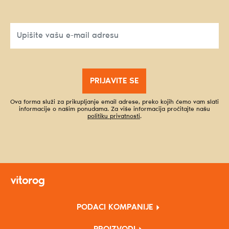
PRIJAVITE SE
Ova forma služi za prikupljanje email adrese, preko kojih ćemo vam slati
informacije o našim ponudama. Za više informacija pročitajte našu
politiku privatnosti
.
PODACI KOMPANIJE