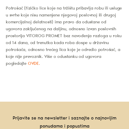
Potrošač (fizičko lice koje na tržištu pribavlja robu ili usluge
u svrhe koje nisu namenjene njegovoj poslovnoj ili drugoj
komercijalnoj delatnosti) ima pravo da odustane od
ugovora zaključenog na daljinu, odnosno izvan poslovnih
prostorija VITOROG PROMET bez navođenja razloga u roku
od 14 dana, od trenutka kada roba dospe u državinu
potrošača, odnosno trećeg lica koje je odredio potrošač, a
koje nije prevoznik. Više o odustanku od ugovora
pogledajte
OVDE.
Prijavite se na newsletter i saznajte o najnovijim
ponudama i popustima