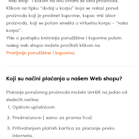
“web shop” i klikom na istu otvara se lista proizvoda.
Klikom na tipku “dodaj u korpu” koja se nalazi pored
proizvoda koji je predmet kupovine, kupac vrši izbor
proizvoda, koji se potom smešta u virtuelnu korpu – “vaša
korpa”.
Više o postupku kreiranja porudžbine i kupovine putem
našeg web shopa možete pročitati klikom na
Pravljenje porudžbine i kupovina
.
Koji su načini plaćanja u našem Web shopu?
Plaćanje poručenog proizvoda možete izvršiti na jedan od
sledećih načina:
Opštom uplatnicom
Predračunom ( samo za pravna lica)
Prihvatanjem platnih kartica za plaćanje preko
interneta.