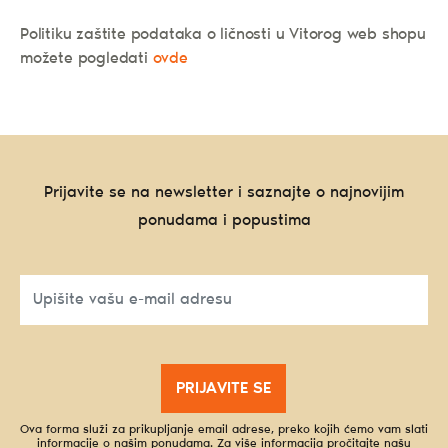
Politiku zaštite podataka o ličnosti u Vitorog web shopu
možete pogledati
ovde
Prijavite se na newsletter i saznajte o najnovijim
ponudama i popustima
PRIJAVITE SE
Ova forma služi za prikupljanje email adrese, preko kojih ćemo vam slati
informacije o našim ponudama. Za više informacija pročitajte našu