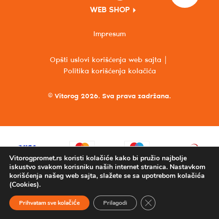
WEB SHOP
Impresum
Opšti uslovi korišćenja web sajta
Politika korišćenja kolačića
© Vitorog 2026. Sva prava zadržana.
Vitorogpromet.rs koristi kolačiće kako bi pružio najbolje
iskustvo svakom korisniku naših internet stranica. Nastavkom
korišćenja našeg web sajta, slažete se sa upotrebom kolačića
(Cookies).
Close GDPR Cookie Ba
Prihvatam sve kolačiće
Prilagodi