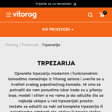
Prijavite se na Newsletter
0
Menu
Skip
SVI PROIZVODI
to
content
Vitorog
Proizvodi
Trpezarija
/
/
TRPEZARIJA
Opremite trpezariju modernim i funkcionalnim
komadima nameštaja iz Vitorog salona i uverite se u
kvalitet svakog pojedinačnog komada. Mi smo se
potrudili da vam ponudimo izbor kada su u pitanju
boje, modeli i stilovi a na vama je da odlučite šta se
najbolje uklapa u vaš trpezarijski prostor.
Možete se odlučiti za neki od kompleta trpezarija ili