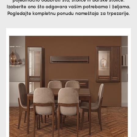
pojedinačno odabrati sto, stolice ili barske stolice.
Izaberite ono što odgovara vašim potrebama i željama.
Pogledajte kompletnu ponudu nameštaja za trpezarije.