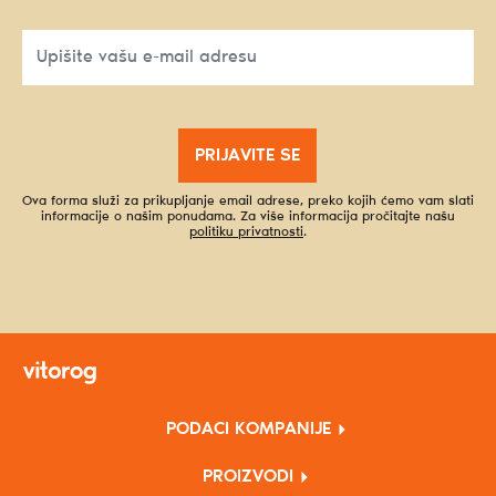
PRIJAVITE SE
Ova forma služi za prikupljanje email adrese, preko kojih ćemo vam slati
informacije o našim ponudama. Za više informacija pročitajte našu
politiku privatnosti
.
PODACI KOMPANIJE
PROIZVODI