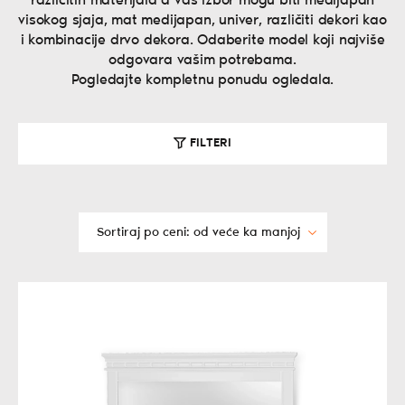
različitih materijala a vaš izbor mogu biti medijapan
visokog sjaja, mat medijapan, univer, različiti dekori kao
i kombinacije drvo dekora. Odaberite model koji najviše
odgovara vašim potrebama.
Pogledajte kompletnu ponudu ogledala.
FILTERI