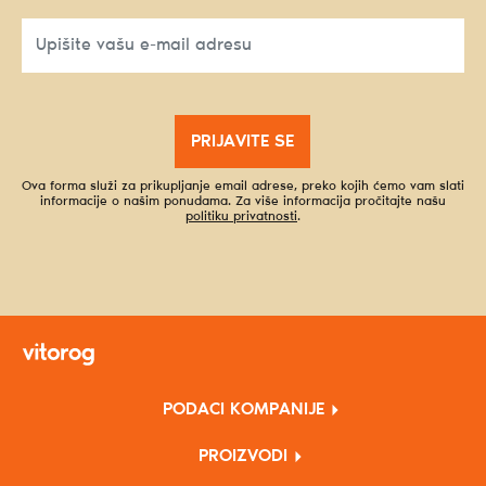
PRIJAVITE SE
Ova forma služi za prikupljanje email adrese, preko kojih ćemo vam slati
informacije o našim ponudama. Za više informacija pročitajte našu
politiku privatnosti
.
PODACI KOMPANIJE
PROIZVODI