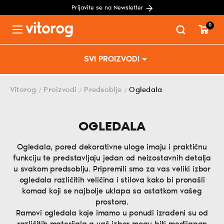
Prijavite se na Newsletter
0
Menu
Skip
SVI PROIZVODI
to
content
Vitorog
Proizvodi
Predsoblje
Ogledala
/
/
/
OGLEDALA
Ogledala, pored dekorativne uloge imaju i praktičnu
funkciju te predstavljaju jedan od neizostavnih detalja
u svakom predsoblju. Pripremili smo za vas veliki izbor
ogledala različitih veličina i stilova kako bi pronašli
komad koji se najbolje uklapa sa ostatkom vašeg
prostora.
Ramovi ogledala koje imamo u ponudi izrađeni su od