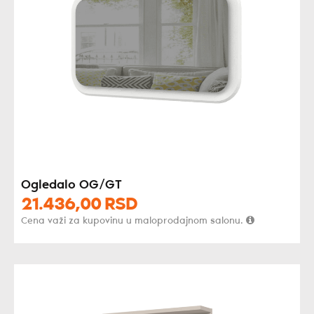
Ogledalo OG/GT
21.436,
00
RSD
Cena važi za kupovinu u maloprodajnom salonu.