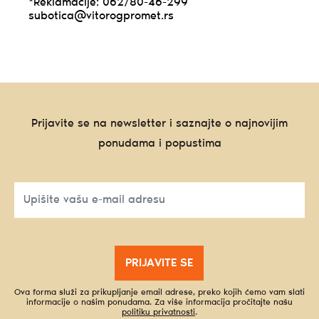
*Reklamacije: 062/80-46-299
subotica@vitorogpromet.rs
Prijavite se na newsletter i saznajte o najnovijim
ponudama i popustima
PRIJAVITE SE
Ova forma služi za prikupljanje email adrese, preko kojih ćemo vam slati
informacije o našim ponudama. Za više informacija pročitajte našu
politiku privatnosti
.