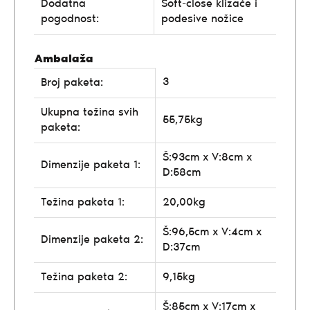
Dodatna
Soft-close klizače i
pogodnost:
podesive nožice
Ambalaža
3
Broj paketa:
Ukupna težina svih
55,75kg
paketa:
Š:93cm x V:8cm x
Dimenzije paketa 1:
D:58cm
Težina paketa 1:
20,00kg
Š:96,5cm x V:4cm x
Dimenzije paketa 2:
D:37cm
Težina paketa 2:
9,15kg
Š:85cm x V:17cm x