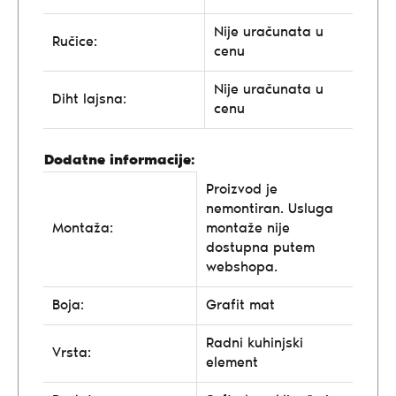
Nije uračunata u
Ručice:
cenu
Nije uračunata u
Diht lajsna:
cenu
Dodatne informacije:
Proizvod je
nemontiran. Usluga
Montaža:
montaže nije
dostupna putem
webshopa.
Boja:
Grafit mat
Radni kuhinjski
Vrsta:
element