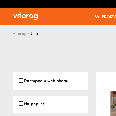
SVI PROIZ
Skip
to
Vitorog
Jela
/
content
Dostupno u web shopu
Na popustu