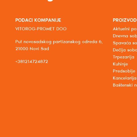
PODACI KOMPANIJE
PROIZVOD
VITOROG-PROMET DOO
Aktuelni po
Dnevna so
Put novosadskog partizanskog odreda 6,
Spavaća s
21000 Novi Sad
Dečija sob
Trpezarija
+381214724872
Kuhinje
Predsoblje
Kancelarija
Baštenski 