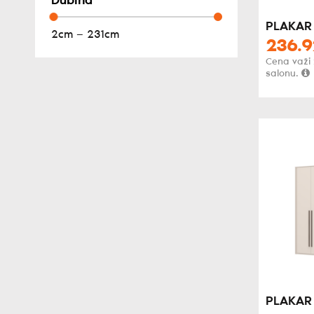
Dubina
PLAKAR
2cm — 231cm
236.9
Cena važi
salonu.
PLAKAR