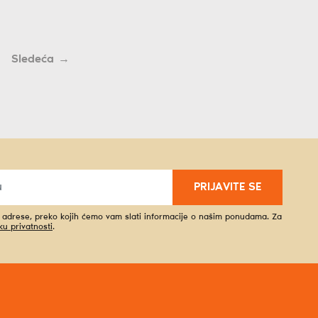
→
PRIJAVITE SE
l adrese, preko kojih ćemo vam slati informacije o našim ponudama. Za
iku privatnosti
.