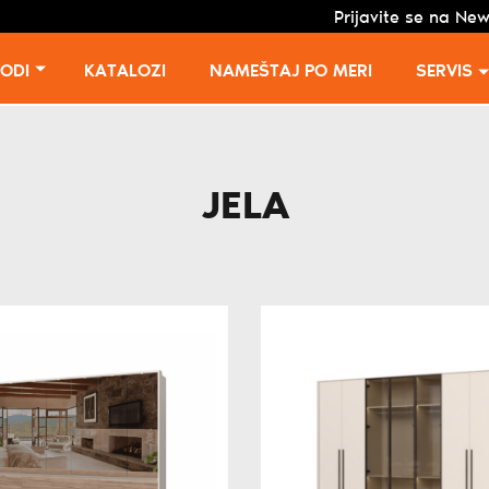
Prijavite se na New
VODI
KATALOZI
NAMEŠTAJ PO MERI
SERVIS
JELA