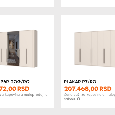
 P6R-2OG/RO
PLAKAR P7/RO
72,
00
RSD
207.468,
00
RSD
 za kupovinu u maloprodajnom
Cena važi za kupovinu u mal
salonu.