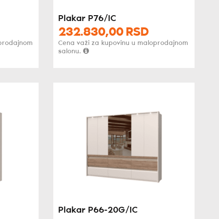
Plakar P76/IC
232.830,
00
RSD
oprodajnom
Cena važi za kupovinu u maloprodajnom
salonu.
Plakar P66-20G/IC