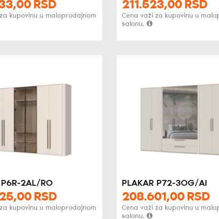
33,
00
RSD
211.523,
00
RSD
 za kupovinu u maloprodajnom
Cena važi za kupovinu u mal
salonu.
 P6R-2AL/RO
PLAKAR P72-3OG/AI
25,
00
RSD
208.601,
00
RSD
 za kupovinu u maloprodajnom
Cena važi za kupovinu u mal
salonu.