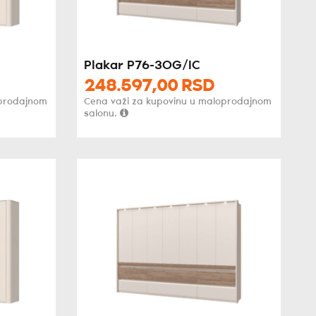
Plakar P76-3OG/IC
248.597,
00
RSD
oprodajnom
Cena važi za kupovinu u maloprodajnom
salonu.