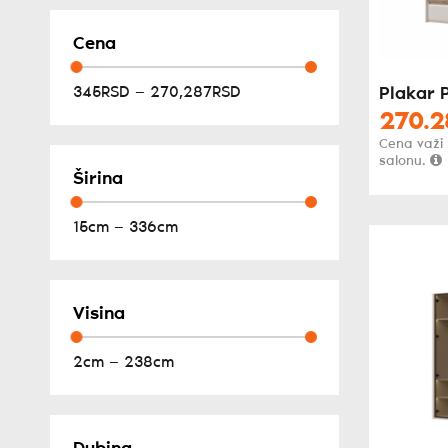
Cena
345RSD — 270,287RSD
Plakar 
270.2
Cena važi
salonu.
Širina
15cm — 336cm
Visina
2cm — 238cm