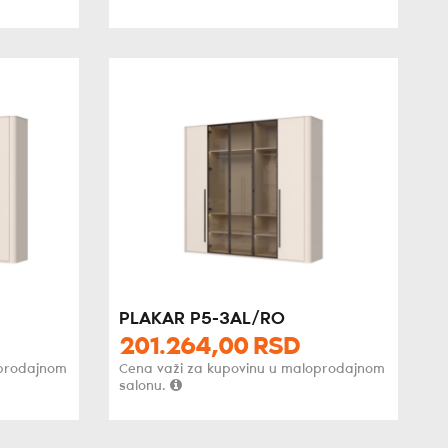
PLAKAR P5-3AL/RO
201.264,
00
RSD
oprodajnom
Cena važi za kupovinu u maloprodajnom
salonu.