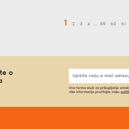
1
2
3
4
…
59
60
61
te o
a
Ova forma služi za prikupljanje emai
više informacija pročitajte našu
polit