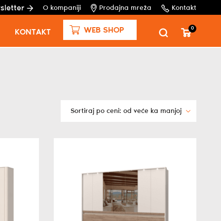
sletter
O kompaniji
Prodajna mreža
Kontakt
0
WEB SHOP
KONTAKT