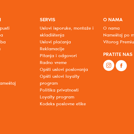
I
SERVIS
O NAMA
pusti
Uslovi isporuke, montaže i
O nama
ba
skladištenja
Nameštaj po m
oba
Uslovi plaćanja
Vitorog Premi
a
Reklamacije
PRATITE NAS
Pitanja i odgovori
Radno vreme
Opšti uslovi poslovanja
Opšti uslovi loyalty
nameštaj
program
Politika privatnosti
Loyalty program
Kodeks poslovne etike