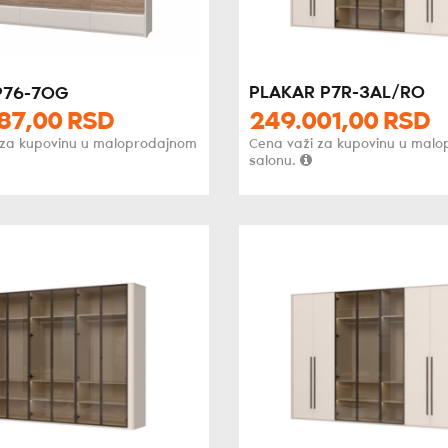
PLAKAR P7R-3AL/RO
P76-7OG
87,
00
RSD
249.001,
00
RSD
 za kupovinu u maloprodajnom
Cena važi za kupovinu u mal
salonu.