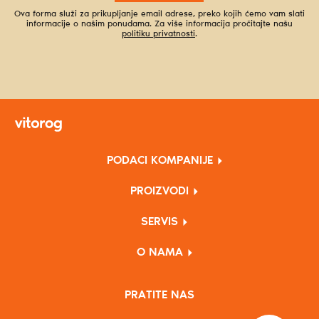
Ova forma služi za prikupljanje email adrese, preko kojih ćemo vam slati
informacije o našim ponudama. Za više informacija pročitajte našu
politiku privatnosti
.
PODACI KOMPANIJE
PROIZVODI
SERVIS
O NAMA
PRATITE NAS