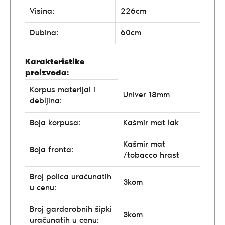
Visina:
226cm
Dubina:
60cm
Karakteristike
proizvoda:
Korpus materijal i
Univer 18mm
debljina:
Boja korpusa:
Kašmir mat lak
Kašmir mat
Boja fronta:
/tobacco hrast
Broj polica uračunatih
3kom
u cenu:
Broj garderobnih šipki
3kom
uračunatih u cenu: