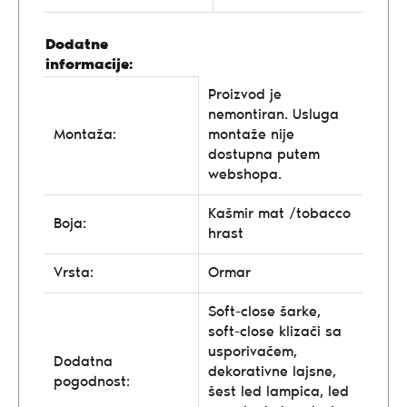
Dodatne
informacije:
Proizvod je
nemontiran. Usluga
Montaža:
montaže nije
dostupna putem
webshopa.
Kašmir mat /tobacco
Boja:
hrast
Vrsta:
Ormar
Soft-close šarke,
soft-close klizači sa
usporivačem,
Dodatna
dekorativne lajsne,
pogodnost:
šest led lampica, led