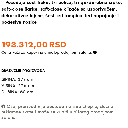
– Poseduje šest fioka, tri police, tri garderobne šipke,
soft-close šarke, soft-close klizače sa usporivačem,
dekorativne lajsne, šest led lampica, led napajanje i
podesive nožice
193.312,
00
RSD
Cena važi za kupovinu u maloprodajnom salonu.
DIMENZIJE PROIZVODA
ŠIRINA: 277 cm
VISINA: 226 cm
DUBINA: 60 cm
Ovaj proizvod nije dostupan u web shop-u, služi u
reklamne svrhe i može se kupiti u Vitorog prodajnom
salonu.