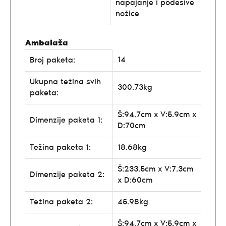
napajanje i podesive
nožice
Ambalaža
14
Broj paketa:
Ukupna težina svih
300.73kg
paketa:
Š:94.7cm x V:5.9cm x
Dimenzije paketa 1:
D:70cm
Težina paketa 1:
18.68kg
Š:233.5cm x V:7.3cm
Dimenzije paketa 2:
x D:60cm
Težina paketa 2:
45.98kg
Š:94.7cm x V:5.9cm x