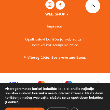
WEB SHOP
Impresum
Opšti uslovi korišćenja web sajta
Politika korišćenja kolačića
© Vitorog 2026. Sva prava zadržana.
Vitorogpromet.rs koristi kolačiće kako bi pružio najbolje
iskustvo svakom korisniku naših internet stranica. Nastavkom
korišćenja našeg web sajta, slažete se sa upotrebom kolačića
(Cookies).