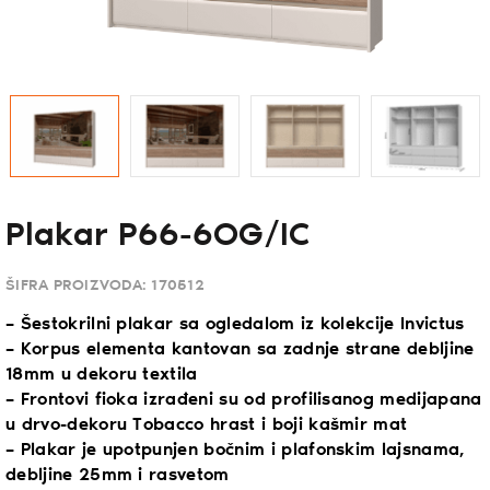
Plakar P66-6OG/IC
ŠIFRA PROIZVODA:
170512
– Šestokrilni plakar sa ogledalom iz kolekcije Invictus
– Korpus elementa kantovan sa zadnje strane debljine
18mm u dekoru textila
– Frontovi fioka izrađeni su od profilisanog medijapana
u drvo-dekoru Tobacco hrast i boji kašmir mat
– Plakar je upotpunjen bočnim i plafonskim lajsnama,
debljine 25mm i rasvetom