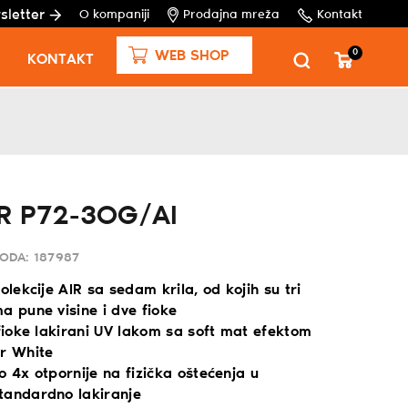
sletter
O kompaniji
Prodajna mreža
Kontakt
0
WEB SHOP
KONTAKT
R P72-3OG/AI
VODA:
187987
kolekcije AIR sa sedam krila, od kojih su tri
a pune visine i dve fioke
 fioke lakirani UV lakom sa soft mat efektom
er White
o 4x otpornije na fizička oštećenja u
tandardno lakiranje