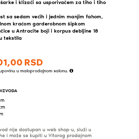
 šarke i klizači sa usporivačem za tiho i tiho
ost sa sedam većih i jednim manjim fahom,
jednom kraćom garderobnom šipkom
čice u Antracite boji i korpus debljine 18
 tekstila
01,
00
RSD
kupovinu u maloprodajnom salonu.
OIZVODA
cm
 cm
cm
vod nije dostupan u web shop-u, služi u
he i može se kupiti u Vitorog prodajnom