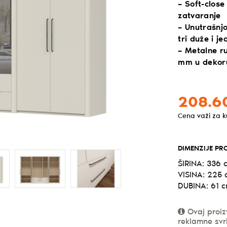
– Soft-close
zatvaranje
– Unutrašnj
tri duže i 
– Metalne ru
mm u dekoru
208.6
Cena važi za 
DIMENZIJE PR
ŠIRINA: 336 
VISINA: 225
DUBINA: 61 
Ovaj proiz
reklamne svr