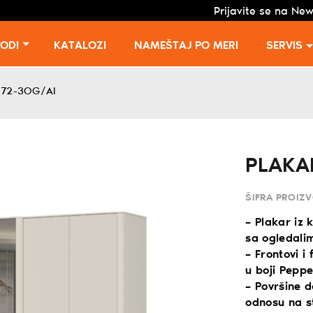
Prijavite se na New
VODI
KATALOZI
NAMEŠTAJ PO MERI
SERVIS
P72-3OG/AI
PLAKA
ŠIFRA PROIZ
– Plakar iz 
sa ogledalim
– Frontovi i
u boji Pepp
– Površine d
odnosu na s