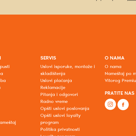
I
SERVIS
O NAMA
pusti
Uslovi isporuke, montaže i
O nama
ba
skladištenja
Nameštaj po m
oba
Uslovi plaćanja
Vitorog Premi
a
Reklamacije
PRATITE NAS
Pitanja i odgovori
Radno vreme
Opšti uslovi poslovanja
Opšti uslovi loyalty
nameštaj
program
Politika privatnosti