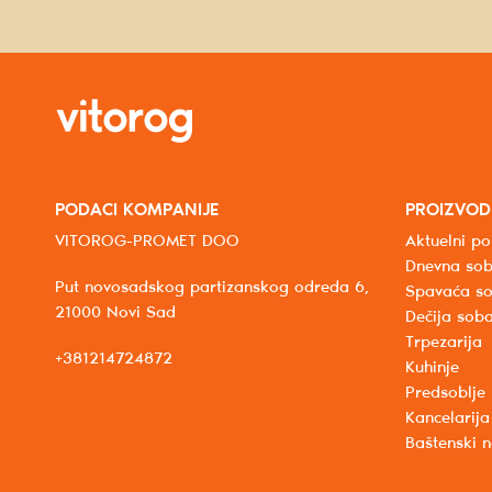
PODACI KOMPANIJE
PROIZVOD
VITOROG-PROMET DOO
Aktuelni po
Dnevna so
Put novosadskog partizanskog odreda 6,
Spavaća s
21000 Novi Sad
Dečija sob
Trpezarija
+381214724872
Kuhinje
Predsoblje
Kancelarija
Baštenski 