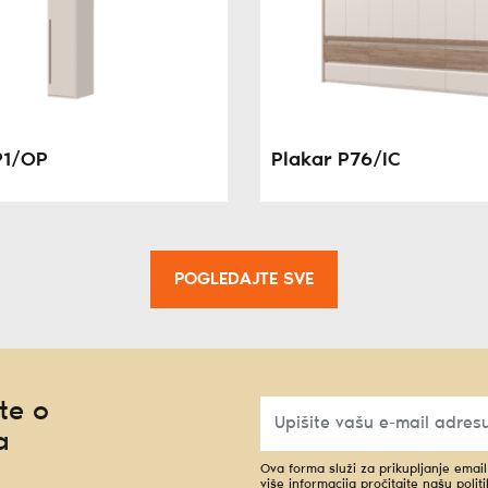
P1/OP
Plakar P76/IC
POGLEDAJTE SVE
te o
a
Ova forma služi za prikupljanje emai
više informacija pročitajte našu
polit