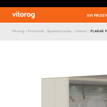
SVI PROIZ
Skip
to
Vitorog
Proizvodi
Spavaća soba
Ormari
PLAKAR 
/
/
/
/
content