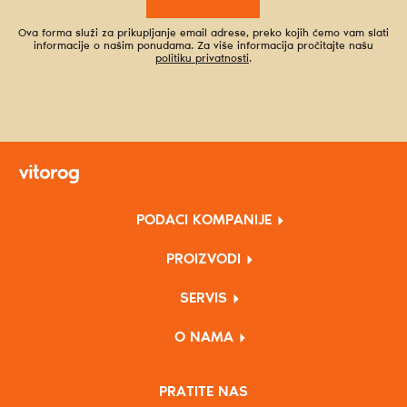
Ova forma služi za prikupljanje email adrese, preko kojih ćemo vam slati
informacije o našim ponudama. Za više informacija pročitajte našu
politiku privatnosti
.
PODACI KOMPANIJE
PROIZVODI
SERVIS
O NAMA
PRATITE NAS