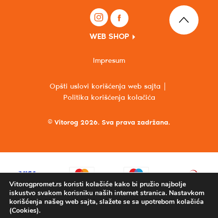
WEB SHOP
Impresum
Opšti uslovi korišćenja web sajta
Politika korišćenja kolačića
© Vitorog 2026. Sva prava zadržana.
Vitorogpromet.rs koristi kolačiće kako bi pružio najbolje
iskustvo svakom korisniku naših internet stranica. Nastavkom
korišćenja našeg web sajta, slažete se sa upotrebom kolačića
(Cookies).