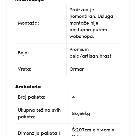
Proizvod je
nemontiran. Usluga
Montaža:
montaže nije
dostupna putem
webshopa.
Premium
Boja:
bela/artisan hrast
Vrsta:
Ormar
Ambalaža
4
Broj paketa:
Ukupna težina svih
86,55kg
paketa:
Š:207cm x V:4cm x
Dimenzije paketa 1: