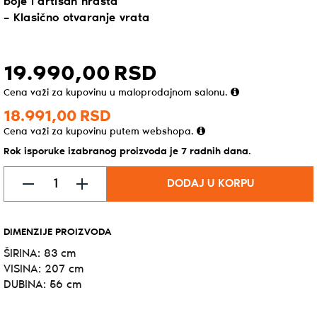
boje i artisan hrasta
– Klasično otvaranje vrata
19.990,
00
RSD
Cena važi za kupovinu u maloprodajnom salonu.
18.991,
00
RSD
Cena važi za kupovinu putem webshopa.
Rok isporuke izabranog proizvoda je 7 radnih dana.
DODAJ U KORPU
DIMENZIJE PROIZVODA
ŠIRINA: 83 cm
VISINA: 207 cm
DUBINA: 56 cm