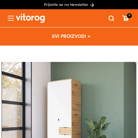
Prijavite se na Newsletter
0
Menu
Skip
SVI PROIZVODI
to
content