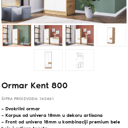
Ormar Kent 800
ŠIFRA PROIZVODA:
162461
– Dvokrilni ormar
– Korpus od univera 18mm u dekoru artisana
– Front od univera 18mm u kombinaciji premium bele