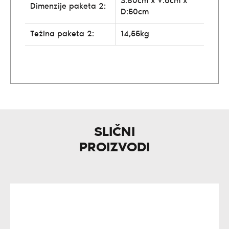
Š:80cm x V:6cm x
Dimenzije paketa 2:
D:50cm
Težina paketa 2:
14,55kg
SLIČNI
PROIZVODI