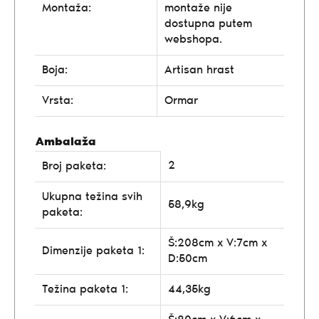
Montaža:
montaže nije
dostupna putem
webshopa.
Boja:
Artisan hrast
Vrsta:
Ormar
Ambalaža
2
Broj paketa:
Ukupna težina svih
58,9kg
paketa:
Š:208cm x V:7cm x
Dimenzije paketa 1:
D:50cm
Težina paketa 1:
44,35kg