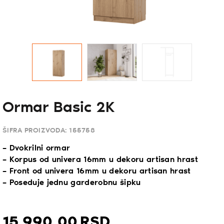
Ormar Basic 2K
ŠIFRA PROIZVODA:
155758
– Dvokrilni ormar
– Korpus od univera 16mm u dekoru artisan hrast
– Front od univera 16mm u dekoru artisan hrast
– Poseduje jednu garderobnu šipku
15.990,
00
RSD