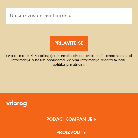
PRIJAVITE SE
Ova forma služi za prikupljanje email adrese, preko kojih ćemo vam slati
informacije o našim ponudama. Za više informacija pročitajte našu
politiku privatnosti
.
PODACI KOMPANIJE
PROIZVODI