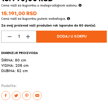
Cena važi za kupovinu u maloprodajnom salonu.
15.191,
00
RSD
Cena važi za kupovinu putem webshopa.
Za ovaj proizvod važi produžen rok isporuke do 50 dan(a).
DODAJ U KORPU
DIMENZIJE PROIZVODA
ŠIRINA: 80 cm
VISINA: 205 cm
DUBINA: 52 cm
Podelite: