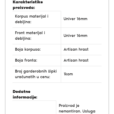
Karakteristike
proizvoda:
Korpus materijal i
Univer 16mm
debljina:
Front materijal i
Univer 16mm
debljina:
Boja korpusa:
Artisan hrast
Boja fronta:
Artisan hrast
Broj garderobnih šipki
1kom
uračunatih u cenu:
Dodatne
informacije:
Proizvod je
nemontiran. Usluga