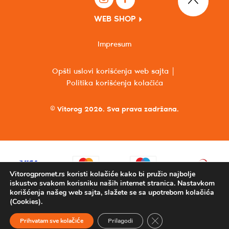
WEB SHOP
Impresum
Opšti uslovi korišćenja web sajta
Politika korišćenja kolačića
© Vitorog 2026. Sva prava zadržana.
Vitorogpromet.rs koristi kolačiće kako bi pružio najbolje
iskustvo svakom korisniku naših internet stranica. Nastavkom
korišćenja našeg web sajta, slažete se sa upotrebom kolačića
(Cookies).
Close GDPR Cookie Ba
Prihvatam sve kolačiće
Prilagodi