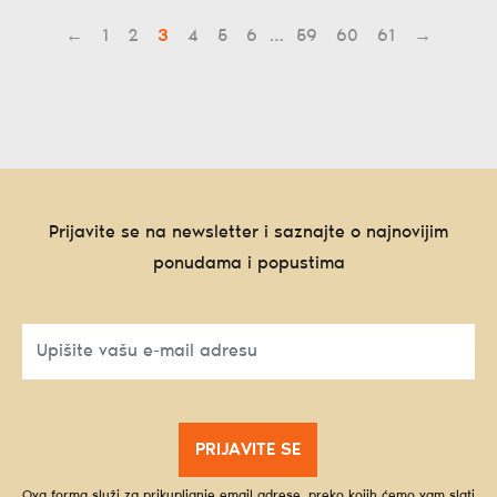
←
1
2
3
4
5
6
…
59
60
61
→
Prijavite se na newsletter i saznajte o najnovijim
ponudama i popustima
PRIJAVITE SE
Ova forma služi za prikupljanje email adrese, preko kojih ćemo vam slati