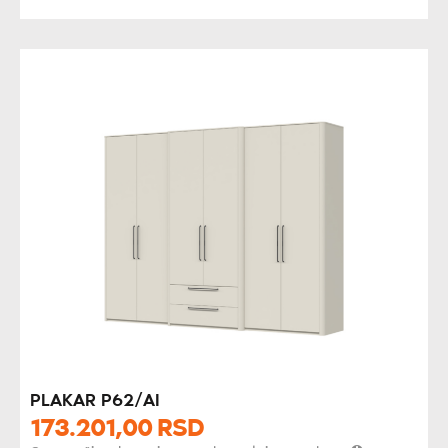
PLAKAR P62/AI
173.201,
00
RSD