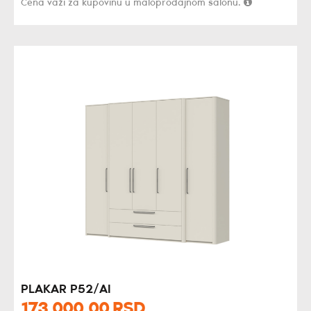
Cena važi za kupovinu u maloprodajnom salonu.
PLAKAR P52/AI
173.000,
00
RSD