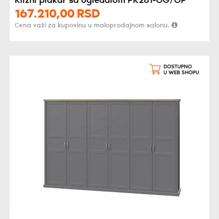
Klizni plakar sa ogledalom PK281-OG/OP
167.210,
00
RSD
Cena važi za kupovinu u maloprodajnom salonu.