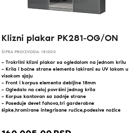
Klizni plakar PK281-OG/ON
ŠIFRA PROIZVODA:
151000
– Trokrilni klizni plakar sa ogledalom na jednom krilu
– Krila i bočne strane elementa lakirani su UV lakom u
visokom sjaju
– Front i korpus elementa debljine 18mm
– Ogledalo na celoj površini jednog krila
– Korpus kantovan sa zadnje strane
– Poseduje devet fahova,tri garderobne
šipke,hromirane integrisane ručice,podesive nožice