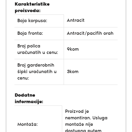
Karakteristike
proizvoda:
Antracit
Boja korpusa:
Boja fronta:
Antracit/pacifih orah
Broj polica
9kom
uračunatih u cenu:
Broj garderobnih
šipki uračunatih u
3kom
cenu:
Dodatne
informacije:
Proizvod je
nemontiran. Usluga
Montaža:
montaže nije
dostupna putem