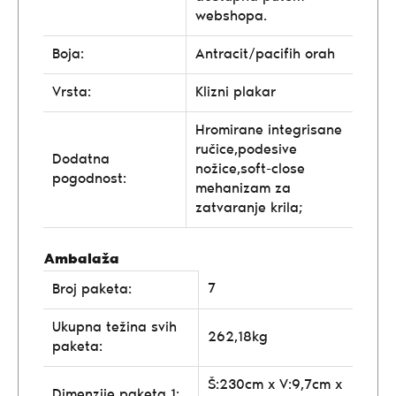
webshopa.
Boja:
Antracit/pacifih orah
Vrsta:
Klizni plakar
Hromirane integrisane
ručice,podesive
Dodatna
nožice,soft-close
pogodnost:
mehanizam za
zatvaranje krila;
Ambalaža
7
Broj paketa:
Ukupna težina svih
262,18kg
paketa:
Š:230cm x V:9,7cm x
Dimenzije paketa 1: