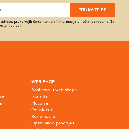
PRIJAVITE SE
l adrese, preko kojih ćemo vam slati informacije o našim ponudama. Za
iku privatnosti
.
WEB SHOP
Dostupno u web shopu
eri
Isporuka
um
Plaćanje
Odustanak
Reklamacija
Opšti uslovi prodaje u