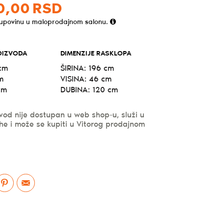
0,
00
RSD
kupovinu u maloprodajnom salonu.
OIZVODA
DIMENZIJE RASKLOPA
 cm
ŠIRINA: 196 cm
m
VISINA: 46 cm
cm
DUBINA: 120 cm
vod nije dostupan u web shop-u, služi u
he i može se kupiti u Vitorog prodajnom