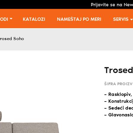
Prijavite se na New
VODI
KATALOZI
NAMEŠTAJ PO MERI
SERVIS
rosed Soho
Trose
ŠIFRA PROIZ
– Rasklopiv
– Konstrukci
– Sedeći de
– Glavonasl