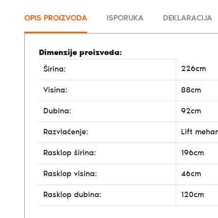
OPIS PROIZVODA
ISPORUKA
DEKLARACIJA
Dimenzije proizvoda:
226cm
Širina:
Visina:
88cm
Dubina:
92cm
Razvlačenje:
Lift meha
Rasklop širina:
196cm
Rasklop visina:
46cm
Rasklop dubina:
120cm