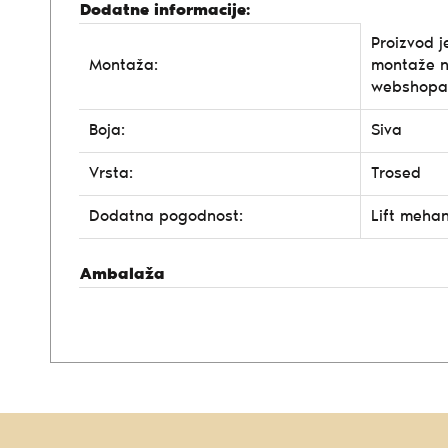
Dodatne informacije:
Proizvod j
Montaža:
montaže n
webshopa
Boja:
Siva
Vrsta:
Trosed
Dodatna pogodnost:
Lift meha
Ambalaža