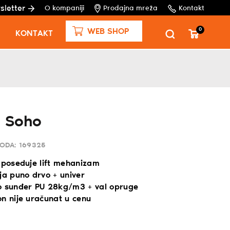
sletter
O kompaniji
Prodajna mreža
Kontakt
0
WEB SHOP
KONTAKT
d Soho
VODA:
169325
, poseduje lift mehanizam
ja puno drvo + univer
o sunđer PU 28kg/m3 + val opruge
on nije uračunat u cenu