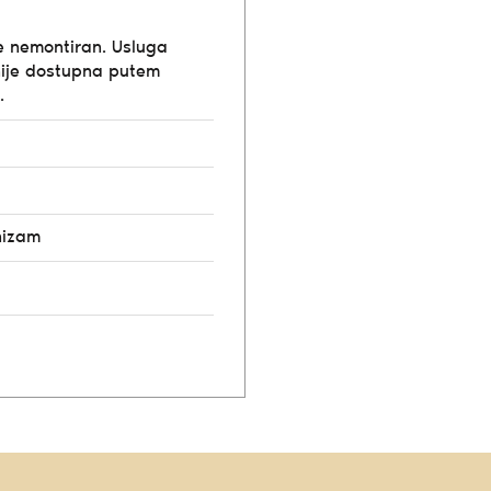
e nemontiran. Usluga
ije dostupna putem
.
nizam