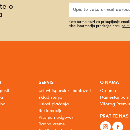
te o
a
Ova forma služi za prikupljanje emai
više informacija pročitajte našu
polit
I
SERVIS
O NAMA
pusti
Uslovi isporuke, montaže i
O nama
ba
skladištenja
Nameštaj po m
oba
Uslovi plaćanja
Vitorog Premi
a
Reklamacije
PRATITE NAS
Pitanja i odgovori
Radno vreme