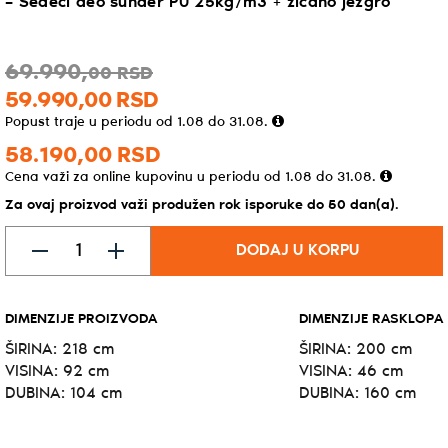
– Sedeći deo sunđer PU 25kg/m3 + žičano jezgro
69.990,
00
RSD
59.990,
00
RSD
Popust traje u periodu od 1.08 do 31.08.
58.190,
00
RSD
Cena važi za online kupovinu u periodu od 1.08 do 31.08.
Za ovaj proizvod važi produžen rok isporuke do 50 dan(a).
DODAJ U KORPU
DIMENZIJE PROIZVODA
DIMENZIJE RASKLOPA
ŠIRINA: 218 cm
ŠIRINA: 200 cm
VISINA: 92 cm
VISINA: 46 cm
DUBINA: 104 cm
DUBINA: 160 cm