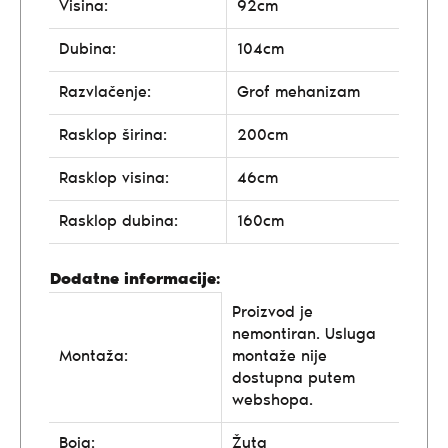
Visina:
92cm
Dubina:
104cm
Razvlačenje:
Grof mehanizam
Rasklop širina:
200cm
Rasklop visina:
46cm
Rasklop dubina:
160cm
Dodatne informacije:
Proizvod je
nemontiran. Usluga
Montaža:
montaže nije
dostupna putem
webshopa.
Boja:
Žuta