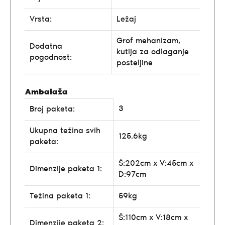
Vrsta:
Ležaj
Grof mehanizam,
Dodatna
kutija za odlaganje
pogodnost:
posteljine
Ambalaža
3
Broj paketa:
Ukupna težina svih
125.6kg
paketa:
Š:202cm x V:45cm x
Dimenzije paketa 1:
D:97cm
Težina paketa 1:
59kg
Š:110cm x V:18cm x
Dimenzije paketa 2: