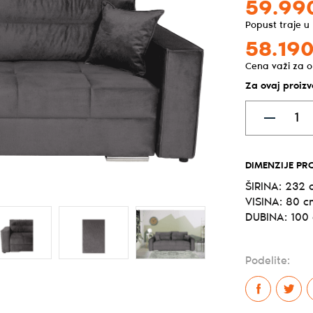
59.99
Popust traje u
58.190
Cena važi za o
Za ovaj proiz
DIMENZIJE PR
ŠIRINA: 232 
VISINA: 80 c
DUBINA: 100
Podelite: