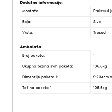
Dodatne informacije:
Proizvod 
Montaža:
Boja:
Sivo
Vrsta:
Trosed
Ambalaža
1
Broj paketa:
Ukupna težina svih paketa:
105.5kg
Dimenzije paketa 1:
Š:234cm x
Težina paketa 1:
105.5kg