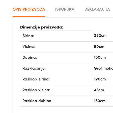
OPIS PROIZVODA
ISPORUKA
DEKLARACIJA
Dimenzije proizvoda:
232cm
Širina:
Visina:
80cm
Dubina:
100cm
Razvlačenje:
Grof meh
Rasklop širina:
190cm
Rasklop visina:
45cm
Rasklop dubina:
150cm