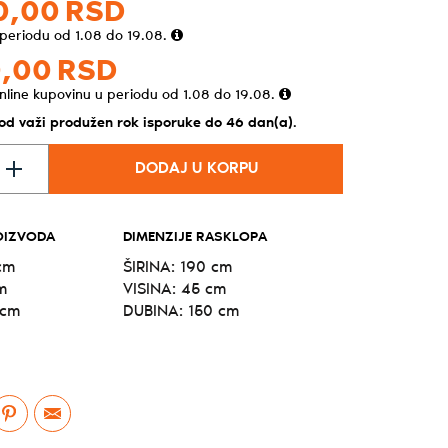
0,
00
RSD
 periodu od 1.08 do 19.08.
,
00
RSD
nline kupovinu u periodu od 1.08 do 19.08.
vod važi produžen rok isporuke do 46 dan(a).
DODAJ U KORPU
OIZVODA
DIMENZIJE RASKLOPA
cm
ŠIRINA: 190 cm
m
VISINA: 45 cm
 cm
DUBINA: 150 cm