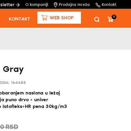
sletter
O kompaniji
Prodajna mreža
Kontakt
0
WEB SHOP
KONTAKT
d Gray
VODA:
164655
 obaranjem naslona u ležaj
ja puno drvo + univer
o latofleks+HR pena 30kg/m3
00
RSD