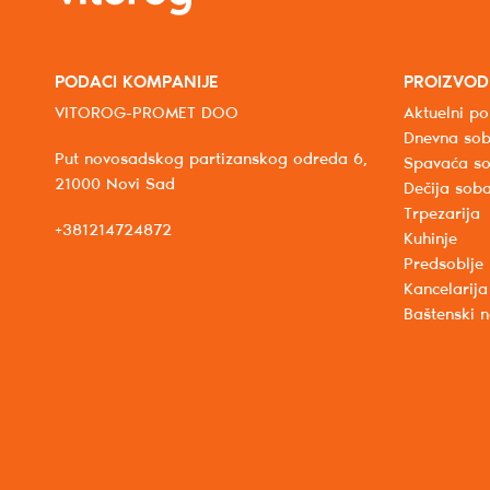
PODACI KOMPANIJE
PROIZVOD
VITOROG-PROMET DOO
Aktuelni po
Dnevna so
Put novosadskog partizanskog odreda 6,
Spavaća s
21000 Novi Sad
Dečija sob
Trpezarija
+381214724872
Kuhinje
Predsoblje
Kancelarija
Baštenski 