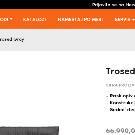
Prijavite se na New
VODI
KATALOZI
NAMEŠTAJ PO MERI
SERVIS
rosed Gray
Trose
ŠIFRA PROIZ
– Rasklopiv
– Konstrukci
– Sedeći de
66.990,