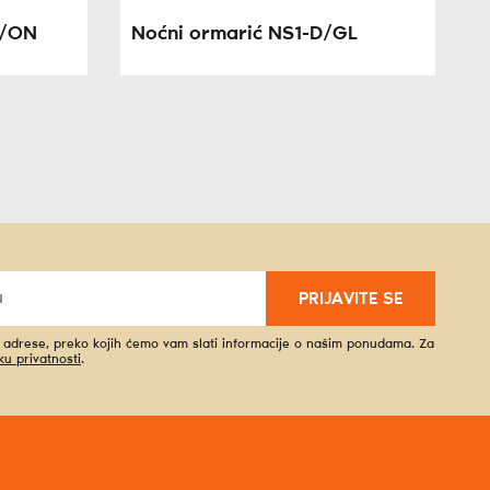
G/ON
Noćni ormarić NS1-D/GL
PRIJAVITE SE
l adrese, preko kojih ćemo vam slati informacije o našim ponudama. Za
iku privatnosti
.