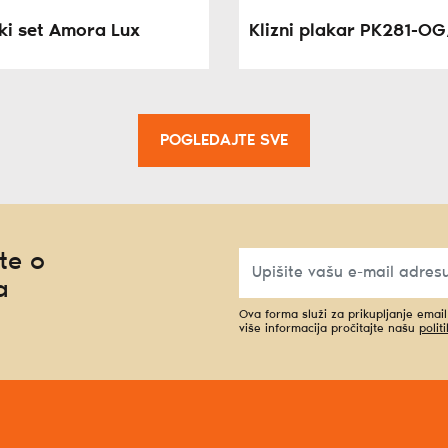
ki set Amora Lux
Klizni plakar PK281-O
POGLEDAJTE SVE
te o
a
Ova forma služi za prikupljanje emai
više informacija pročitajte našu
polit