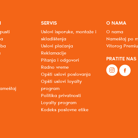
I
SERVIS
O NAMA
pusti
Uslovi isporuke, montaže i
O nama
ba
skladištenja
Nameštaj po m
oba
Uslovi plaćanja
Vitorog Premi
a
Reklamacije
PRATITE NAS
Pitanja i odgovori
Radno vreme
Opšti uslovi poslovanja
Opšti uslovi loyalty
nameštaj
program
Politika privatnosti
Loyalty program
Kodeks poslovne etike