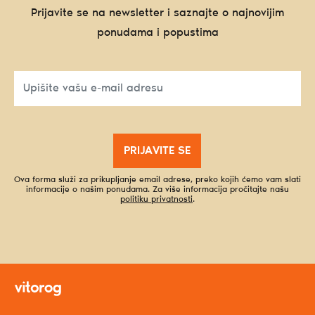
Prijavite se na newsletter i saznajte o najnovijim
ponudama i popustima
PRIJAVITE SE
Ova forma služi za prikupljanje email adrese, preko kojih ćemo vam slati
informacije o našim ponudama. Za više informacija pročitajte našu
politiku privatnosti
.