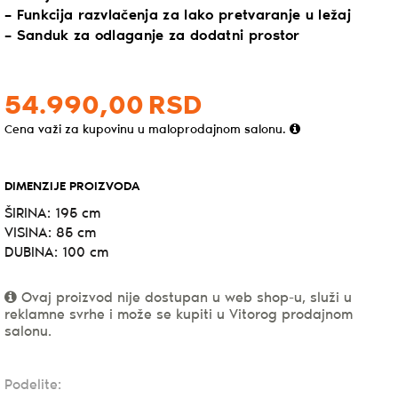
– Funkcija razvlačenja za lako pretvaranje u ležaj
– Sanduk za odlaganje za dodatni prostor
54.990,
00
RSD
Cena važi za kupovinu u maloprodajnom salonu.
DIMENZIJE PROIZVODA
ŠIRINA: 195 cm
VISINA: 85 cm
DUBINA: 100 cm
Ovaj proizvod nije dostupan u web shop-u, služi u
reklamne svrhe i može se kupiti u Vitorog prodajnom
salonu.
Podelite: