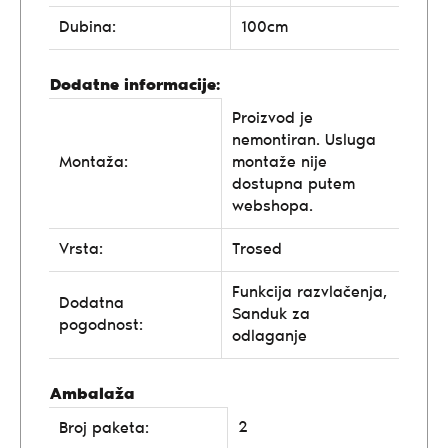
Dubina:
100cm
Dodatne informacije:
Proizvod je
nemontiran. Usluga
Montaža:
montaže nije
dostupna putem
webshopa.
Vrsta:
Trosed
Funkcija razvlačenja,
Dodatna
Sanduk za
pogodnost:
odlaganje
Ambalaža
2
Broj paketa: