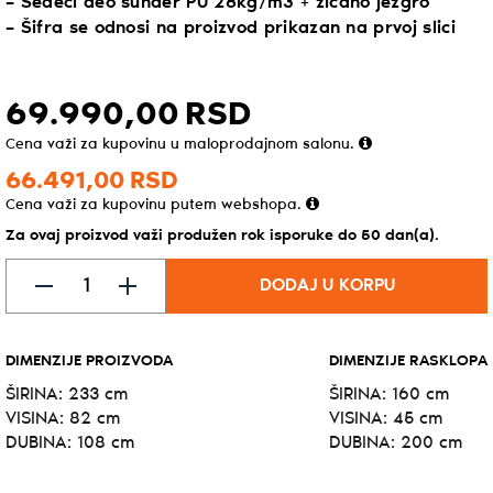
– Sedeći deo sunđer PU 28kg/m3 + žičano jezgro
– Šifra se odnosi na proizvod prikazan na prvoj slici
69.990,
00
RSD
Cena važi za kupovinu u maloprodajnom salonu.
66.491,
00
RSD
Cena važi za kupovinu putem webshopa.
Za ovaj proizvod važi produžen rok isporuke do 50 dan(a).
DODAJ U KORPU
DIMENZIJE PROIZVODA
DIMENZIJE RASKLOPA
ŠIRINA: 233 cm
ŠIRINA: 160 cm
VISINA: 82 cm
VISINA: 45 cm
DUBINA: 108 cm
DUBINA: 200 cm