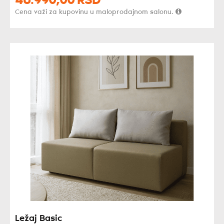
46.990,
00
RSD
Cena važi za kupovinu u maloprodajnom salonu.
Ležaj Basic