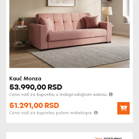
Kauč Monza
53.990,
00
RSD
Cena važi za kupovinu u maloprodajnom salonu.
51.291,
00
RSD
Cena važi za kupovinu putem webshopa.