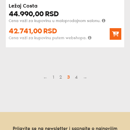
Ležaj Costa
44.990,
00
RSD
Cena važi za kupovinu u maloprodajnom salonu.
42.741,
00
RSD
Cena važi za kupovinu putem webshopa.
←
1
2
3
4
→
Prijavite se na newsletter i saznajte o najnovijim