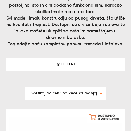
posteljine, što ih čini dodatno funkcionalnim, naročito
ukoliko imate malo prostora.
Svi modeli imaju konstrukciju od punog drveta, što utiče
na kvalitet i trajnost. Dostupni su u više boja i stilova te
ih lako možete uklopiti sa ostalim nameštajem u
dnevnom boravku.
Pogledajte našu kompletnu ponudu troseda i ležajeva.
FILTERI