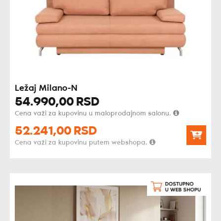
Ležaj Milano-N
54.990,
00
RSD
Cena važi za kupovinu u maloprodajnom salonu.
52.241,
00
RSD
Cena važi za kupovinu putem webshopa.