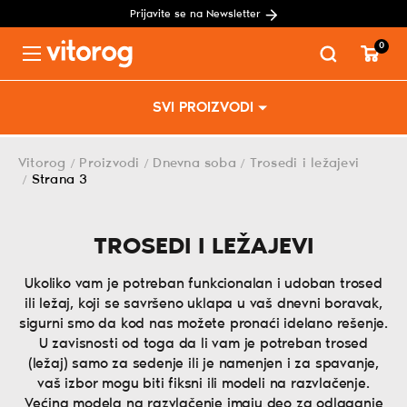
Prijavite se na Newsletter
0
Menu
Skip
SVI PROIZVODI
to
content
Vitorog
Proizvodi
Dnevna soba
Trosedi i ležajevi
/
/
/
Strana 3
/
TROSEDI I LEŽAJEVI
Ukoliko vam je potreban funkcionalan i udoban trosed
ili ležaj, koji se savršeno uklapa u vaš dnevni boravak,
sigurni smo da kod nas možete pronaći idelano rešenje.
U zavisnosti od toga da li vam je potreban trosed
(ležaj) samo za sedenje ili je namenjen i za spavanje,
vaš izbor mogu biti fiksni ili modeli na razvlačenje.
Većina modela na razvlačenje imaju deo za odlaganje