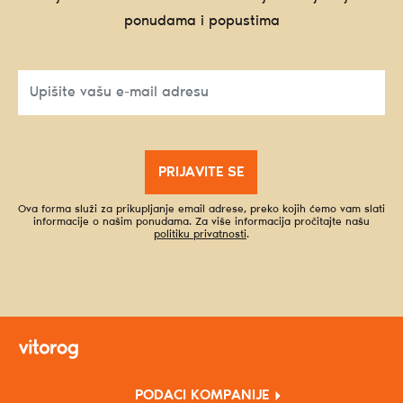
ponudama i popustima
PRIJAVITE SE
Ova forma služi za prikupljanje email adrese, preko kojih ćemo vam slati
informacije o našim ponudama. Za više informacija pročitajte našu
politiku privatnosti
.
PODACI KOMPANIJE