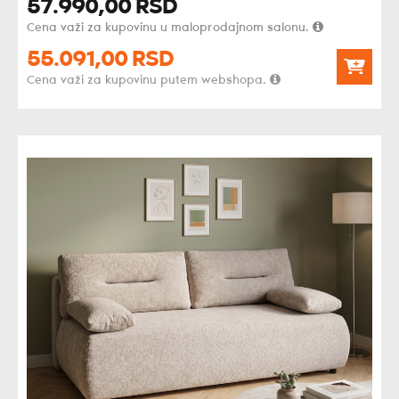
57.990,
00
RSD
Cena važi za kupovinu u maloprodajnom salonu.
55.091,
00
RSD
Cena važi za kupovinu putem webshopa.