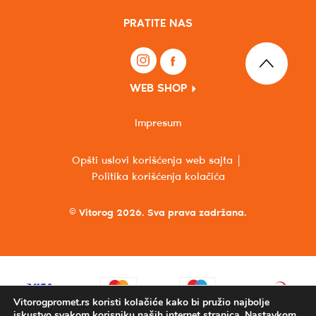
PRATITE NAS
WEB SHOP
Impresum
Opšti uslovi korišćenja web sajta
Politika korišćenja kolačića
© Vitorog 2026. Sva prava zadržana.
Vitorogpromet.rs koristi kolačiće kako bi pružio najbolje
iskustvo svakom korisniku naših internet stranica. Nastavkom