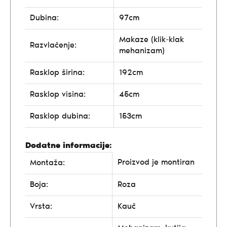
Dubina:
97cm
Makaze (klik-klak
Razvlačenje:
mehanizam)
Rasklop širina:
192cm
Rasklop visina:
45cm
Rasklop dubina:
153cm
Dodatne informacije:
Proizvod je montiran
Montaža:
Boja:
Roza
Vrsta:
Kauč