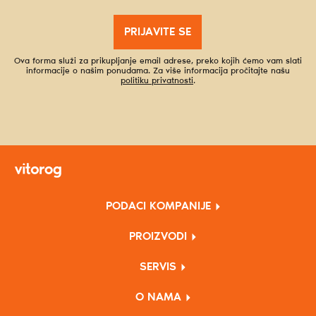
PRIJAVITE SE
Ova forma služi za prikupljanje email adrese, preko kojih ćemo vam slati
informacije o našim ponudama. Za više informacija pročitajte našu
politiku privatnosti
.
PODACI KOMPANIJE
PROIZVODI
SERVIS
O NAMA