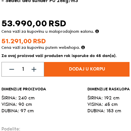
– Sedeći deo sunđer PU 28kg/m3
53.990,
00
RSD
Cena važi za kupovinu u maloprodajnom salonu.
51.291,
00
RSD
Cena važi za kupovinu putem webshopa.
Za ovaj proizvod važi produžen rok isporuke do 45 dan(a).
DODAJ U KORPU
DIMENZIJE PROIZVODA
DIMENZIJE RASKLOPA
ŠIRINA: 240 cm
ŠIRINA: 192 cm
VISINA: 90 cm
VISINA: 45 cm
DUBINA: 97 cm
DUBINA: 153 cm
Podelite: