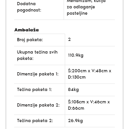
Mehanizam, kutija
Dodatna
za odlaganje
pogodnost:
posteljine
Ambalaža
2
Broj paketa:
Ukupna težina svih
110.9kg
paketa:
Š:200cm x V:48cm x
Dimenzije paketa 1:
D:130cm
Težina paketa 1:
84kg
Š:105cm x V:46cm x
Dimenzije paketa 2:
D:66cm
Težina paketa 2:
26.9kg