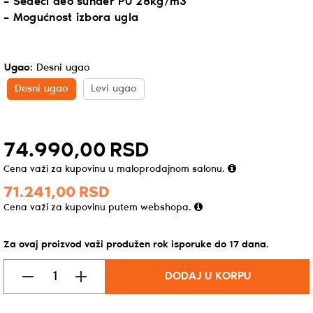
– Sedeći deo sunđer PU 28kg/m3
– Mogućnost izbora ugla
Ugao
:
Desni ugao
Desni ugao
Levi ugao
74.990,
00
RSD
Cena važi za kupovinu u maloprodajnom salonu.
71.241,
00
RSD
Cena važi za kupovinu putem webshopa.
Za ovaj proizvod važi produžen rok isporuke do
17
dana
.
DODAJ U KORPU