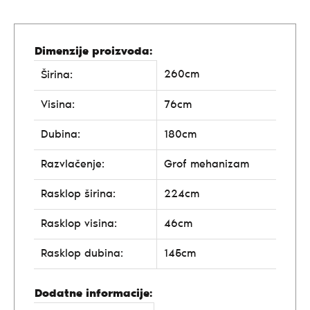
Dimenzije proizvoda:
260cm
Širina:
Visina:
76cm
Dubina:
180cm
Razvlačenje:
Grof mehanizam
Rasklop širina:
224cm
Rasklop visina:
46cm
Rasklop dubina:
145cm
Dodatne informacije: