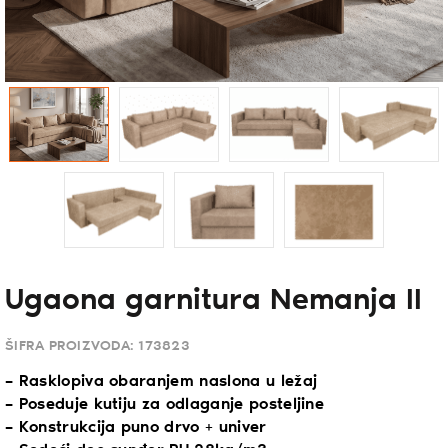
Ugaona garnitura Nemanja II
ŠIFRA PROIZVODA:
173823
– Rasklopiva obaranjem naslona u ležaj
– Poseduje kutiju za odlaganje posteljine
– Konstrukcija puno drvo + univer