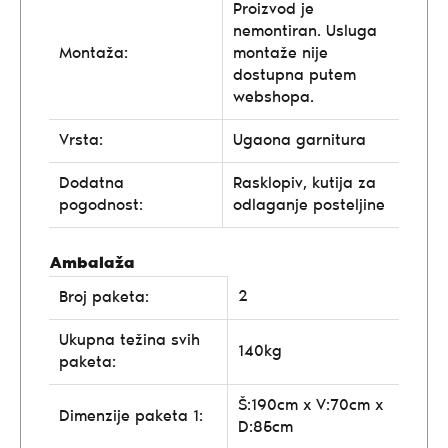
Proizvod je
nemontiran. Usluga
Montaža:
montaže nije
dostupna putem
webshopa.
Vrsta:
Ugaona garnitura
Dodatna
Rasklopiv, kutija za
pogodnost:
odlaganje posteljine
Ambalaža
2
Broj paketa:
Ukupna težina svih
140kg
paketa:
Š:190cm x V:70cm x
Dimenzije paketa 1:
D:85cm