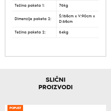
Težina paketa 1:
76kg
Š:165cm x V:90cm x
Dimenzije paketa 2:
D:65cm
Težina paketa 2:
64kg
SLIČNI
PROIZVODI
POPUST