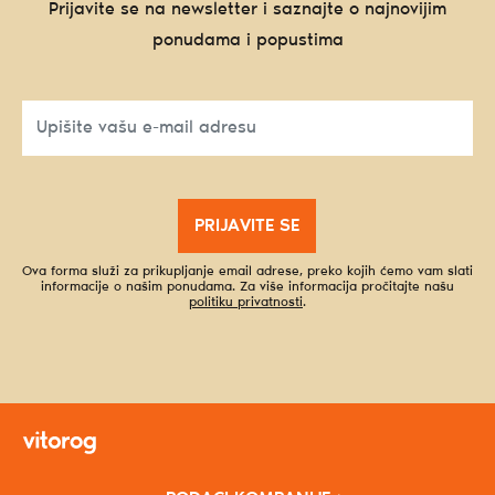
Prijavite se na newsletter i saznajte o najnovijim
ponudama i popustima
PRIJAVITE SE
Ova forma služi za prikupljanje email adrese, preko kojih ćemo vam slati
informacije o našim ponudama. Za više informacija pročitajte našu
politiku privatnosti
.