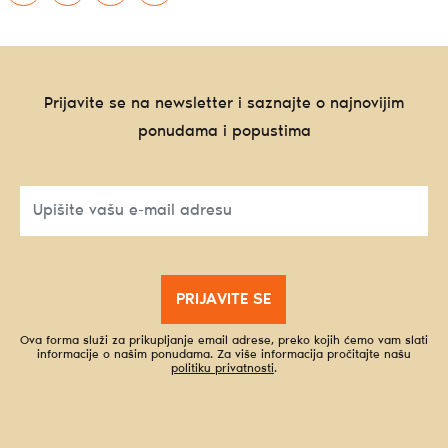
Prijavite se na newsletter i saznajte o najnovijim
ponudama i popustima
PRIJAVITE SE
Ova forma služi za prikupljanje email adrese, preko kojih ćemo vam slati
informacije o našim ponudama. Za više informacija pročitajte našu
politiku privatnosti
.