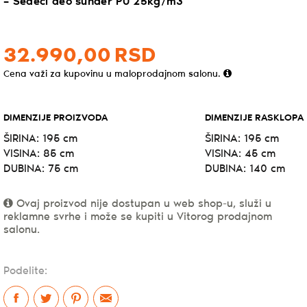
– Sedeći deo sunđer PU 25kg/m3
32.990,
00
RSD
Cena važi za kupovinu u maloprodajnom salonu.
DIMENZIJE PROIZVODA
DIMENZIJE RASKLOPA
ŠIRINA: 195 cm
ŠIRINA: 195 cm
VISINA: 85 cm
VISINA: 45 cm
DUBINA: 75 cm
DUBINA: 140 cm
Ovaj proizvod nije dostupan u web shop-u, služi u
reklamne svrhe i može se kupiti u Vitorog prodajnom
salonu.
Podelite: