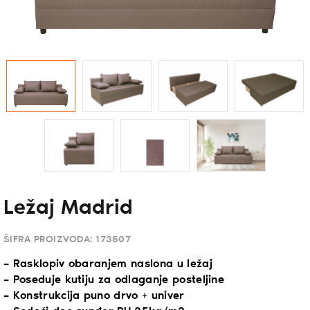
Ležaj Madrid
ŠIFRA PROIZVODA:
173507
– Rasklopiv obaranjem naslona u ležaj
– Poseduje kutiju za odlaganje posteljine
– Konstrukcija puno drvo + univer