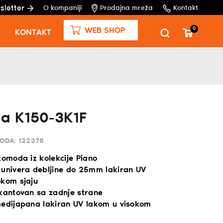
sletter
O kompaniji
Prodajna mreža
Kontakt
0
WEB SHOP
KONTAKT
a K150-3K1F
VODA:
122378
komoda iz kolekcije Piano
 univera debljine do 25mm lakiran UV
okom sjaju
 kantovan sa zadnje strane
medijapana lakiran UV lakom u visokom