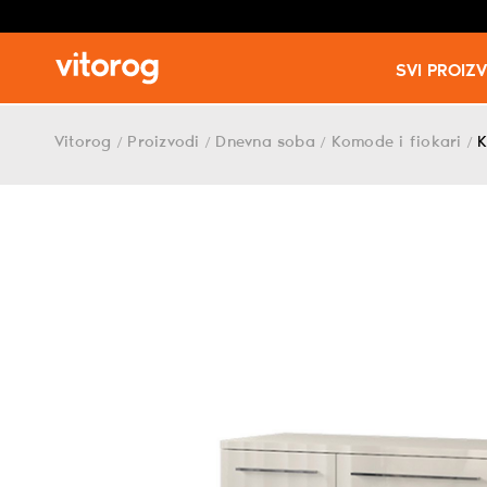
SVI PROIZ
Skip
to
Vitorog
Proizvodi
Dnevna soba
Komode i fiokari
K
/
/
/
/
content