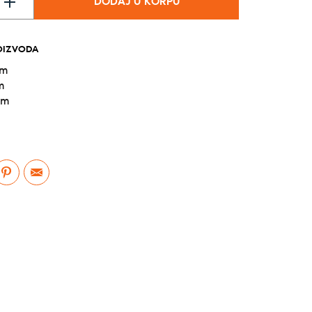
DODAJ U KORPU
OIZVODA
cm
m
cm