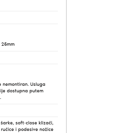
o 25mm
e nemontiran. Usluga
ije dostupna putem
.
šarke, soft-close klizači,
ručice i podesive nožice