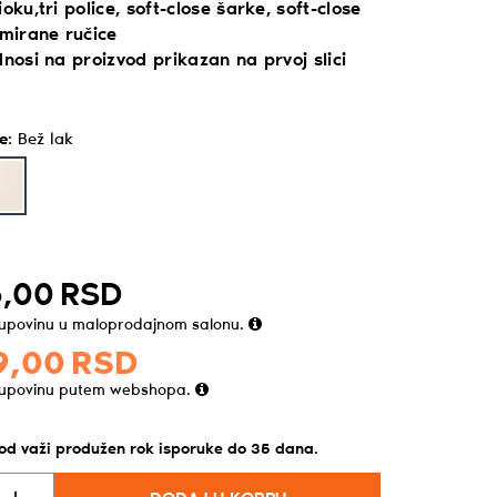
oku,tri police, soft-close šarke, soft-close
omirane ručice
dnosi na proizvod prikazan na prvoj slici
e
:
Bež lak
,
00
RSD
kupovinu u maloprodajnom salonu.
9,
00
RSD
kupovinu putem webshopa.
vod važi produžen rok isporuke do
35
dana
.