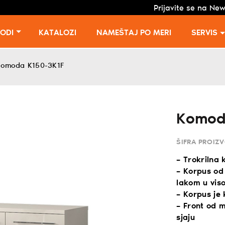
Prijavite se na New
VODI
KATALOZI
NAMEŠTAJ PO MERI
SERVIS
omoda K150-3K1F
Komod
ŠIFRA PROIZ
– Trokrilna 
– Korpus od
lakom u vis
– Korpus je
– Front od 
sjaju