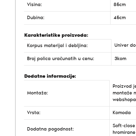
Visina:
85cm
Dubina:
45cm
Karakteristike proizvoda:
Univer d
Korpus materijal i debljina:
Broj polica uračunatih u cenu:
3kom
Dodatne informacije:
Proizvod j
Montaža:
montaže n
webshopa
Vrsta:
Komoda
Soft-close 
Dodatna pogodnost:
hromirane 