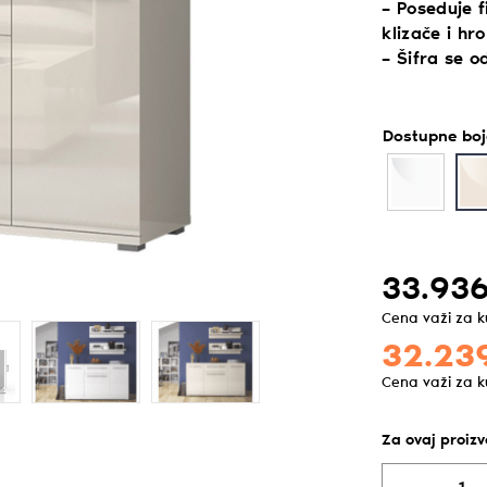
– Poseduje fi
klizače i hr
– Šifra se o
Dostupne boj
33.936
Cena važi za 
32.23
Cena važi za 
Za ovaj proiz