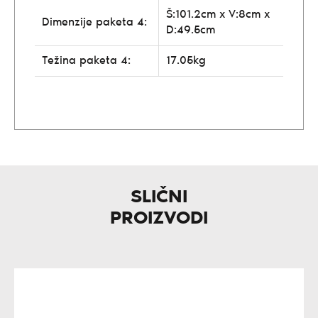
Š:101.2cm x V:8cm x
Dimenzije paketa 4:
D:49.5cm
Težina paketa 4:
17.05kg
SLIČNI
PROIZVODI