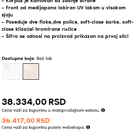
– Korpus je kantovan sa zadnje strane
– Front od medijapana lakiran UV lakom u visokom
sjaju
– Poseduje dve fioke,dve police, soft-close šarke, soft-
close klizačei hromirane ručice
– Šifra se odnosi na proizvod prikazan na prvoj slici
Dostupne boje
:
Bež lak
38.334,
00
RSD
Cena važi za kupovinu u maloprodajnom salonu.
36.417,
00
RSD
Cena važi za kupovinu putem webshopa.