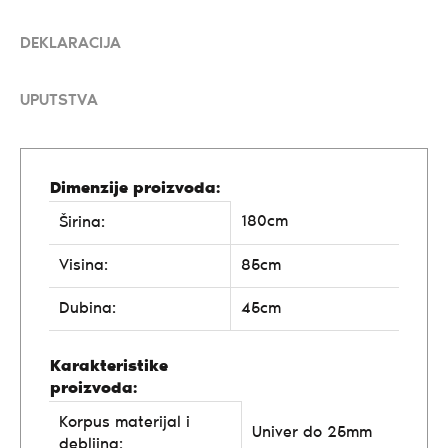
DEKLARACIJA
UPUTSTVA
Dimenzije proizvoda:
180cm
Širina:
Visina:
85cm
Dubina:
45cm
Karakteristike
proizvoda:
Korpus materijal i
Univer do 25mm
debljina: