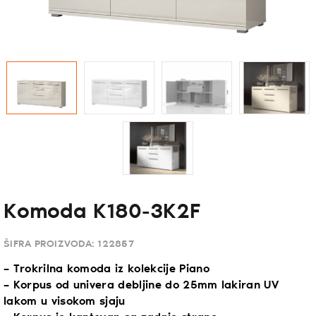
Komoda K180-3K2F
ŠIFRA PROIZVODA:
122857
– Trokrilna komoda iz kolekcije Piano
– Korpus od univera debljine do 25mm lakiran UV
lakom u visokom sjaju