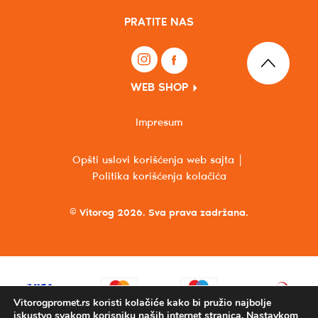
PRATITE NAS
WEB SHOP
Impresum
Opšti uslovi korišćenja web sajta
Politika korišćenja kolačića
© Vitorog 2026. Sva prava zadržana.
Vitorogpromet.rs koristi kolačiće kako bi pružio najbolje
iskustvo svakom korisniku naših internet stranica. Nastavkom