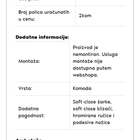
Broj polica uračunatih
2kom
u cenu:
Dodatne informacije:
Proizvod je
nemontiran. Usluga
Montaža:
montaže nije
dostupna putem
webshopa.
Vrsta:
Komoda
Soft-close šarke,
Dodatna
soft-close klizači,
pogodnost:
hromirane ručice i
podesive nožice