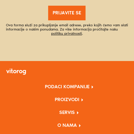
PRIJAVITE SE
Ova forma služi za prikupljanje email adrese, preko kojih ćemo vam slati
informacije o našim ponudama. Za više informacija pročitajte našu
politiku privatnosti
.
PODACI KOMPANIJE
PROIZVODI
SERVIS
O NAMA