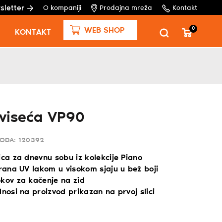
sletter
O kompaniji
Prodajna mreža
Kontakt
0
WEB SHOP
KONTAKT
 viseća VP90
VODA:
120392
ica za dnevnu sobu iz kolekcije Piano
irana UV lakom u visokom sjaju u bež boji
okov za kačenje na zid
dnosi na proizvod prikazan na prvoj slici