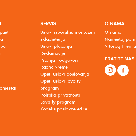
I
SERVIS
O NAMA
pusti
Uslovi isporuke, montaže i
O nama
ba
skladištenja
Nameštaj po m
oba
Uslovi plaćanja
Vitorog Premi
a
Reklamacije
PRATITE NAS
Pitanja i odgovori
Radno vreme
Opšti uslovi poslovanja
Opšti uslovi loyalty
nameštaj
program
Politika privatnosti
Loyalty program
Kodeks poslovne etike