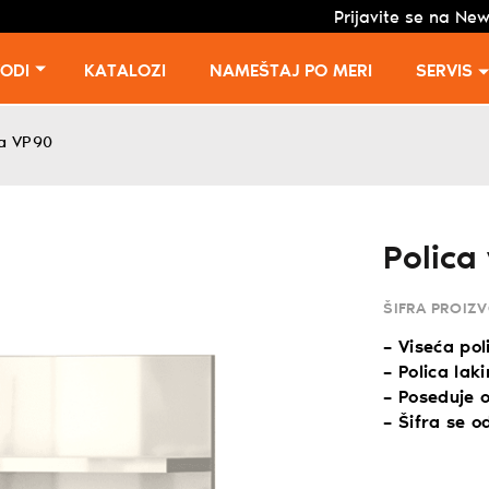
Prijavite se na New
VODI
KATALOZI
NAMEŠTAJ PO MERI
SERVIS
ća VP90
Polica
ŠIFRA PROIZ
– Viseća pol
– Polica lak
– Poseduje 
– Šifra se o