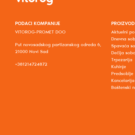
PODACI KOMPANIJE
PROIZVOD
VITOROG-PROMET DOO
Aktuelni po
Dnevna so
Put novosadskog partizanskog odreda 6,
Spavaća s
21000 Novi Sad
Dečija sob
Trpezarija
+381214724872
Kuhinje
Predsoblje
Kancelarija
Baštenski 