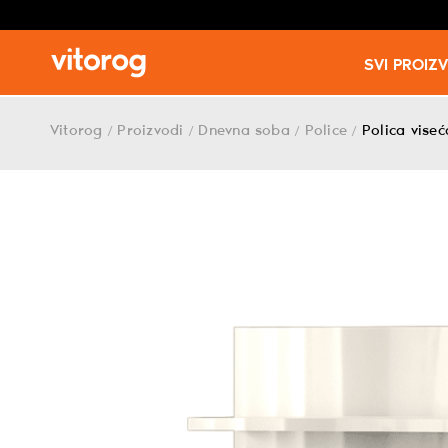
SVI PROIZ
Skip
to
Vitorog
Proizvodi
Dnevna soba
Police
Polica vise
/
/
/
/
content