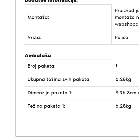
Dodatne informacije:
Proizvod j
Montaža:
montaže n
webshopa
Vrsta:
Polica
Ambalaža
1
Broj paketa:
Ukupna težina svih paketa:
6.25kg
Dimenzije paketa 1:
Š:96.3cm 
Težina paketa 1:
6.25kg