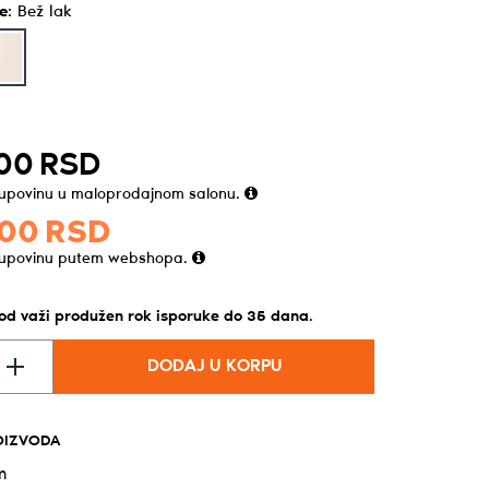
e
:
Bež lak
00
RSD
kupovinu u maloprodajnom salonu.
00
RSD
kupovinu putem webshopa.
vod važi produžen rok isporuke do
35
dana
.
DODAJ U KORPU
OIZVODA
m