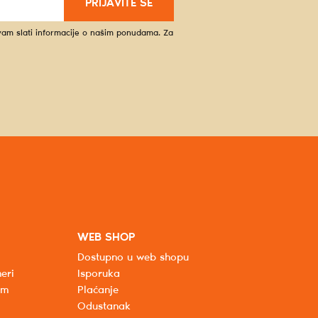
PRIJAVITE SE
 vam slati informacije o našim ponudama. Za
WEB SHOP
Dostupno u web shopu
eri
Isporuka
um
Plaćanje
Odustanak