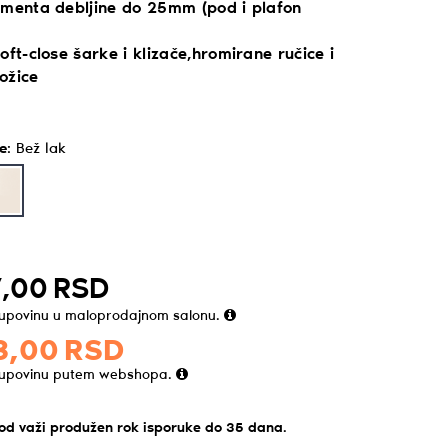
ementa debljine do 25mm (pod i plafon
oft-close šarke i klizače,hromirane ručice i
ožice
e
:
Bež lak
,
00
RSD
kupovinu u maloprodajnom salonu.
3,
00
RSD
kupovinu putem webshopa.
vod važi produžen rok isporuke do
35
dana
.