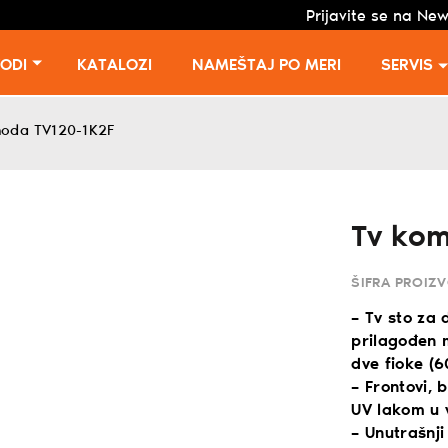
Prijavite se na New
VODI
KATALOZI
NAMEŠTAJ PO MERI
SERVIS
oda TV120-1K2F
Tv ko
ŠIFRA PROIZ
– Tv sto za
prilagođen 
dve fioke (
– Frontovi, 
UV lakom u 
– Unutrašnji