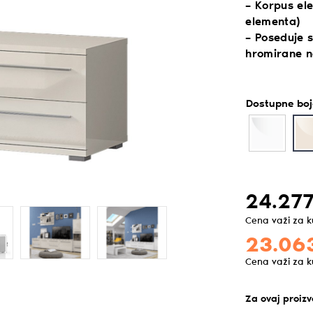
– Korpus el
elementa)
– Poseduje s
hromirane n
Dostupne boj
24.277
Cena važi za 
23.06
Cena važi za 
Za ovaj proiz