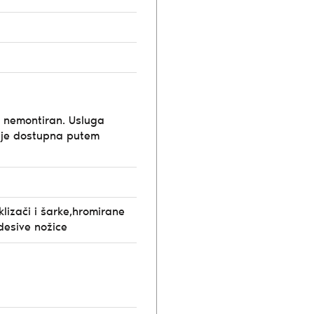
e nemontiran. Usluga
ije dostupna putem
klizači i šarke,hromirane
odesive nožice