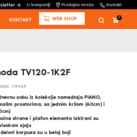
sletter
O kompaniji
Prodajna mreža
Kontakt
0
WEB SHOP
KONTAKT
moda TV120-1K2F
VODA:
119929
 dnevnu sobu iz kolekcije nameštaja PIANO,
malim prostorima, sa jednim krilom (60cm) i
60cm)
bočne strane i plafon elementa lakirani su
visokom sjaju
 delovi korpusa su u beloj boji