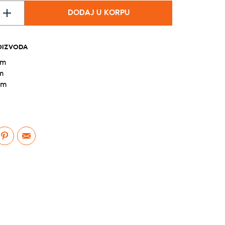
DODAJ U KORPU
OIZVODA
cm
m
cm