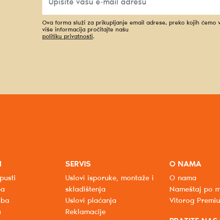
Ova forma služi za prikupljanje email adrese, preko kojih ćemo
više informacija pročitajte našu
politiku privatnosti
.
I
SERVIS
O NAMA
pusti
Uslovi isporuke, montaže i
O nama
ba
skladištenja
Nameštaj po m
oba
Uslovi plaćanja
Vitorog Premi
a
Reklamacije