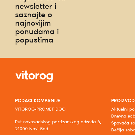
newsletter i
saznajte o
najnovijim
ponudama i
popustima
PODACI KOMPANIJE
PROIZVOD
VITOROG-PROMET DOO
Aktuelni po
Dnevna so
Put novosadskog partizanskog odreda 6,
Spavaća s
21000 Novi Sad
Dečija sob