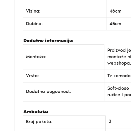
Visina:
46cm
Dubina:
45cm
Dodatne informacije:
Proizvod j
Montaža:
montaže n
webshopa.
Vrsta:
Tv komoda
Soft-close 
Dodatna pogodnost:
ručice i p
Ambalaža
3
Broj paketa: