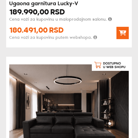
Ugaona garnitura Lucky-V
189.990,
00
RSD
Cena važi za kupovinu u maloprodajnom salonu.
180.491,
00
RSD
Cena važi za kupovinu putem webshopa.