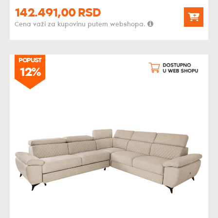
142.491,
00
RSD
Cena važi za kupovinu putem webshopa.
POPUST
POPUST
12%
12%