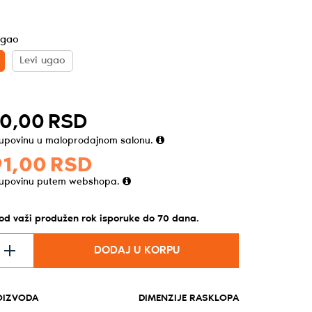
ugao
Levi ugao
0,
00
RSD
kupovinu u maloprodajnom salonu.
1,
00
RSD
kupovinu putem webshopa.
vod važi produžen rok isporuke do
70
dana
.
DODAJ U KORPU
OIZVODA
DIMENZIJE RASKLOPA