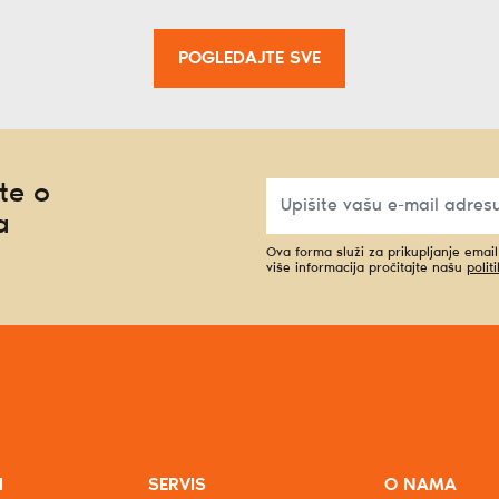
POGLEDAJTE SVE
te o
a
Ova forma služi za prikupljanje emai
više informacija pročitajte našu
polit
I
SERVIS
O NAMA