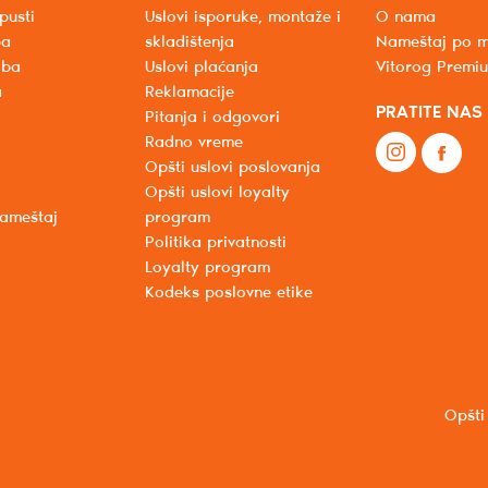
pusti
Uslovi isporuke, montaže i
O nama
ba
skladištenja
Nameštaj po m
oba
Uslovi plaćanja
Vitorog Premi
a
Reklamacije
PRATITE NAS
Pitanja i odgovori
Radno vreme
Opšti uslovi poslovanja
Opšti uslovi loyalty
nameštaj
program
Politika privatnosti
Loyalty program
Kodeks poslovne etike
Opšti