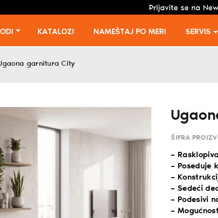
Prijavite se na New
VODI
KATALOZI
NAMEŠTAJ PO MERI
SERVIS
Ugaona garnitura City
Ugaona
ŠIFRA PROIZ
– Rasklopiva
– Poseduje k
– Konstrukci
– Sedeći de
– Podesivi n
– Mogućnost