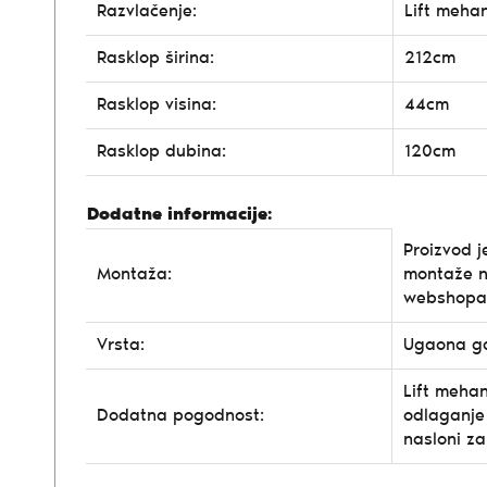
Razvlačenje:
Lift meha
Rasklop širina:
212cm
Rasklop visina:
44cm
Rasklop dubina:
120cm
Dodatne informacije:
Proizvod j
Montaža:
montaže n
webshopa
Vrsta:
Ugaona ga
Lift mehan
Dodatna pogodnost:
odlaganje 
nasloni za