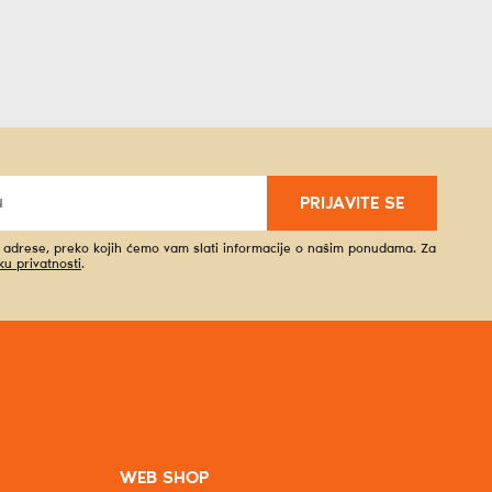
PRIJAVITE SE
l adrese, preko kojih ćemo vam slati informacije o našim ponudama. Za
iku privatnosti
.
WEB SHOP