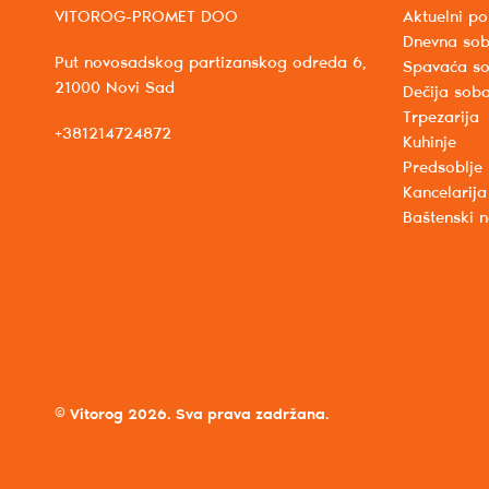
VITOROG-PROMET DOO
Aktuelni po
Dnevna so
Put novosadskog partizanskog odreda 6,
Spavaća s
21000 Novi Sad
Dečija sob
Trpezarija
+381214724872
Kuhinje
Predsoblje
Kancelarija
Baštenski 
© Vitorog 2026. Sva prava zadržana.