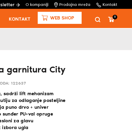
sletter
O kompaniji
Prodajna mreža
Kontakt
0
WEB SHOP
KONTAKT
 garnitura City
VODA:
122637
, sadrži lift mehanizam
utiju za odlaganje posteljine
ja puno drvo + univer
o sunđer PU+val opruge
asloni za glavu
 izbora ugla