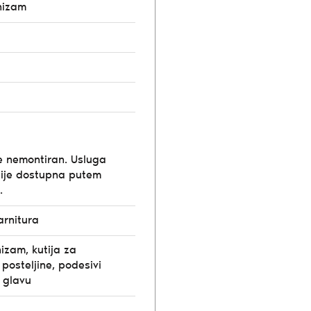
nizam
e nemontiran. Usluga
ije dostupna putem
.
rnitura
izam, kutija za
posteljine, podesivi
 glavu