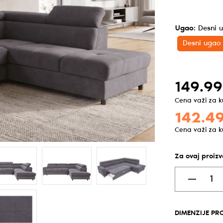
Ugao
:
Desni 
Desni ugao
149.99
Cena važi za 
142.49
Cena važi za 
Za ovaj proiz
DIMENZIJE PR