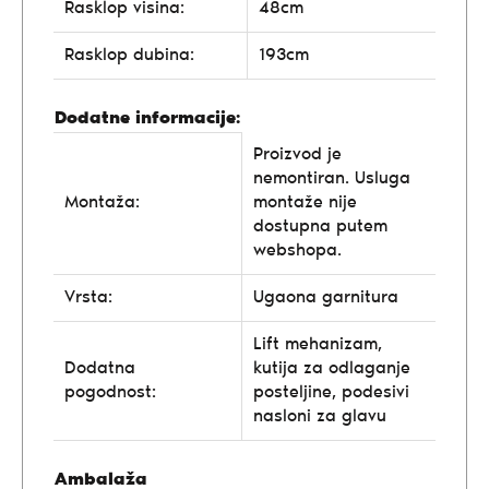
Rasklop visina:
48cm
Rasklop dubina:
193cm
Dodatne informacije:
Proizvod je
nemontiran. Usluga
Montaža:
montaže nije
dostupna putem
webshopa.
Vrsta:
Ugaona garnitura
Lift mehanizam,
Dodatna
kutija za odlaganje
pogodnost:
posteljine, podesivi
nasloni za glavu
Ambalaža