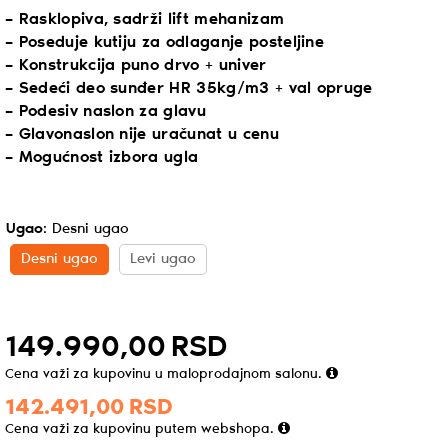
– Rasklopiva, sadrži lift mehanizam
– Poseduje kutiju za odlaganje posteljine
– Konstrukcija puno drvo + univer
– Sedeći deo sunđer HR 35kg/m3 + val opruge
– Podesiv naslon za glavu
– Glavonaslon nije uračunat u cenu
– Mogućnost izbora ugla
Ugao
:
Desni ugao
Desni ugao
Levi ugao
149.990,
00
RSD
Cena važi za kupovinu u maloprodajnom salonu.
142.491,
00
RSD
Cena važi za kupovinu putem webshopa.