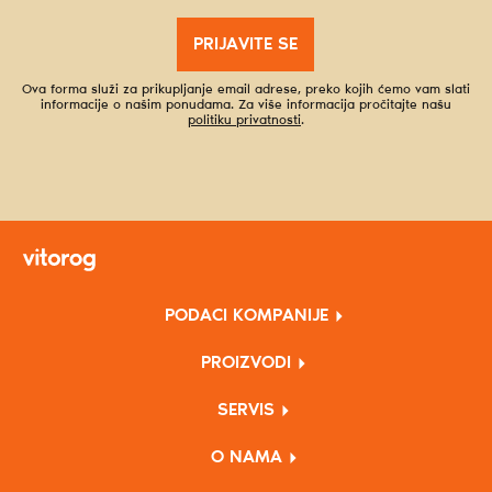
PRIJAVITE SE
Ova forma služi za prikupljanje email adrese, preko kojih ćemo vam slati
informacije o našim ponudama. Za više informacija pročitajte našu
politiku privatnosti
.
PODACI KOMPANIJE
PROIZVODI
SERVIS
O NAMA