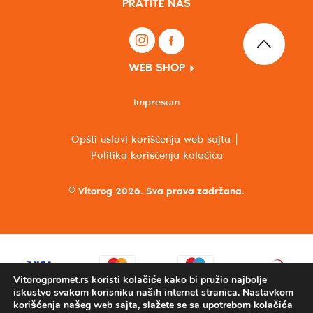
PRATITE NAS
WEB SHOP
Impresum
Opšti uslovi korišćenja web sajta
Politika korišćenja kolačića
© Vitorog 2026. Sva prava zadržana.
Vitorogpromet.rs koristi kolačiće kako bi pružio najbolje
iskustvo svakom korisniku naših internet stranica. Nastavkom
korišćenja našeg web sajta, slažete se sa upotrebom kolačića