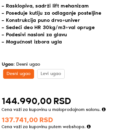
– Rasklopiva, sadrži lift mehanizam
– Poseduje kutiju za odlaganje posteljine
– Konstrukcija puno drvo+univer
– Sedeći deo HR 30kg/m3+val opruge
– Podesivi nasloni za glavu
– Mogućnost izbora ugla
Ugao
:
Desni ugao
Desni ugao
Levi ugao
144.990,
00
RSD
Cena važi za kupovinu u maloprodajnom salonu.
137.741,
00
RSD
Cena važi za kupovinu putem webshopa.