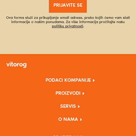
PRIJAVITE SE
Ova forma služi za prikupljanje email adrese, preko kojih ćemo vam slati
informacije o našim ponudama. Za više informacija pročitajte našu
politiku privatnosti
.
PODACI KOMPANIJE
PROIZVODI
SERVIS
O NAMA