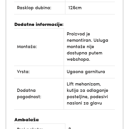
Rasklop dubina:
125cm
Dodatne informacije:
Proizvod je
nemontiran. Usluga
Montaža:
montaže nije
dostupna putem
webshopa.
Vrsta:
Ugaona garnitura
Lift mehanizam,
Dodatna
kutija za odlaganje
pogodnost:
posteljine, podesivi
nasloni za glavu
Ambalaža