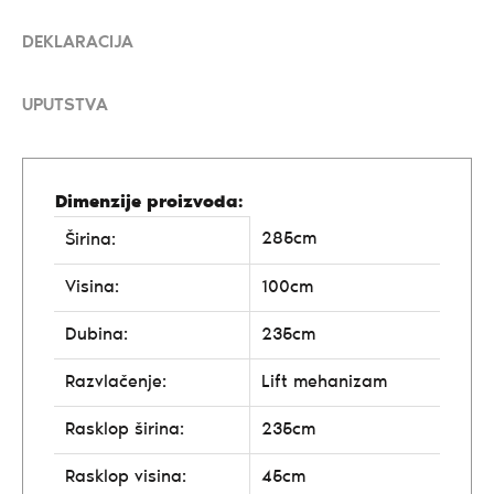
DEKLARACIJA
UPUTSTVA
Dimenzije proizvoda:
285cm
Širina:
Visina:
100cm
Dubina:
235cm
Razvlačenje:
Lift mehanizam
Rasklop širina:
235cm
Rasklop visina:
45cm