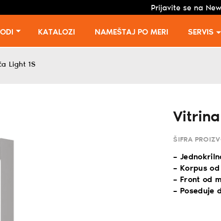
Prijavite se na New
VODI
KATALOZI
NAMEŠTAJ PO MERI
SERVIS
ća Light 1S
Vitrina
ŠIFRA PROIZ
– Jednokriln
– Korpus od
– Front od 
– Poseduje d