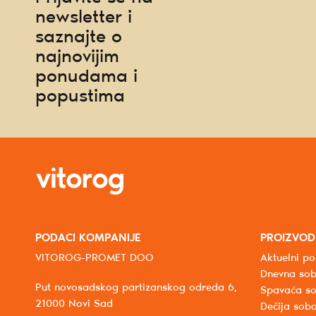
newsletter i
saznajte o
najnovijim
ponudama i
popustima
PODACI KOMPANIJE
PROIZVOD
VITOROG-PROMET DOO
Aktuelni po
Dnevna so
Put novosadskog partizanskog odreda 6,
Spavaća s
21000 Novi Sad
Dečija sob