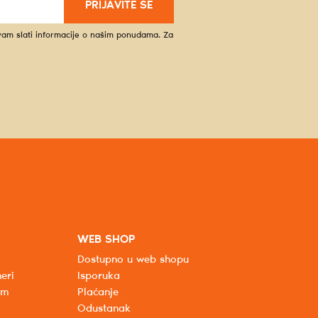
PRIJAVITE SE
 vam slati informacije o našim ponudama. Za
WEB SHOP
Dostupno u web shopu
eri
Isporuka
um
Plaćanje
Odustanak