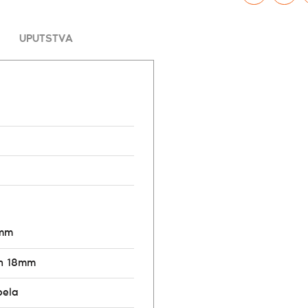
UPUTSTVA
8mm
n 18mm
bela