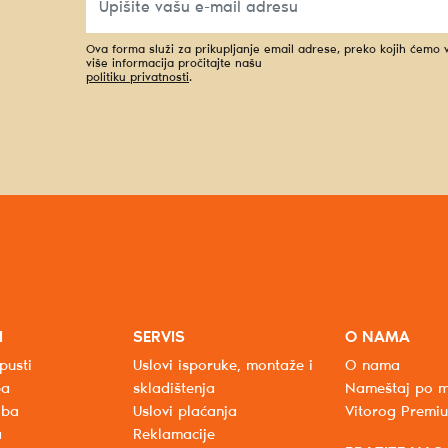
Ova forma služi za prikupljanje email adrese, preko kojih ćemo
više informacija pročitajte našu
politiku privatnosti
.
I
SERVIS
O NAMA
pusti
Uslovi isporuke, montaže i
O nama
ba
skladištenja
Nameštaj po m
oba
Uslovi plaćanja
Vitorog Premi
a
Reklamacije