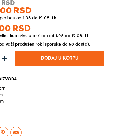
0
RSD
00
RSD
 periodu od 1.08 do 19.08.
00
RSD
nline kupovinu u periodu od 1.08 do 19.08.
vod važi produžen rok isporuke do 50 dan(a).
DODAJ U KORPU
OIZVODA
 cm
cm
cm