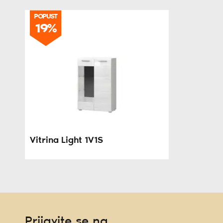
POPUST
19%
Vitrina Light 1V1S
Prijavite se na