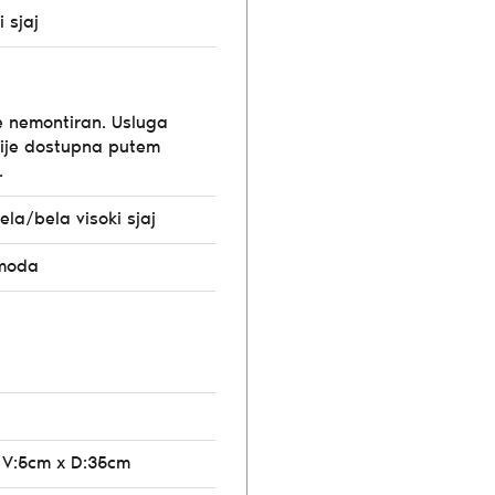
i sjaj
e nemontiran. Usluga
ije dostupna putem
.
la/bela visoki sjaj
omoda
 V:5cm x D:35cm