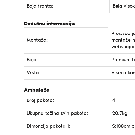
Boja fronta:
Bela visok
Dodatne informacije:
Proizvod j
Montaža:
montaže n
webshopa
Boja:
Premium be
Vrsta:
Viseća k
Ambalaža
4
Broj paketa:
Ukupna težina svih paketa:
20.7kg
Dimenzije paketa 1:
Š:108cm x