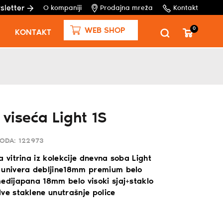
sletter
O kompaniji
Prodajna mreža
Kontakt
0
WEB SHOP
KONTAKT
 viseća Light 1S
VODA:
122973
a vitrina iz kolekcije dnevna soba Light
 univera debljine18mm premium belo
medijapana 18mm belo visoki sjaj+staklo
ve staklene unutrašnje police