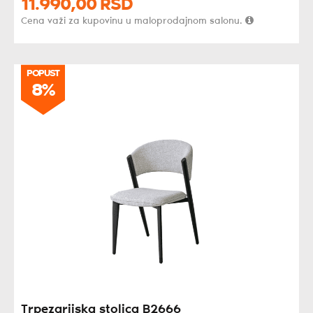
11.990,
00
RSD
Cena važi za kupovinu u maloprodajnom salonu.
POPUST
8%
Trpezarijska stolica B2666