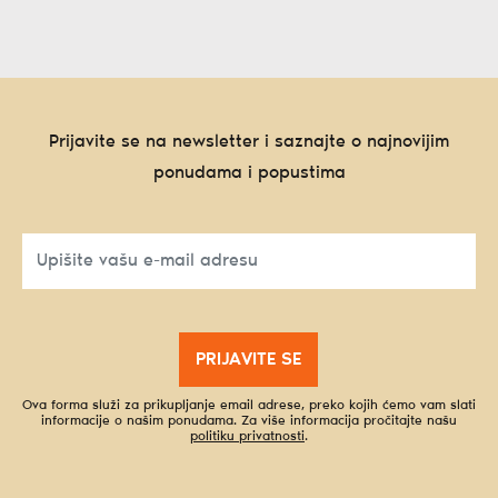
Prijavite se na newsletter i saznajte o najnovijim
ponudama i popustima
PRIJAVITE SE
Ova forma služi za prikupljanje email adrese, preko kojih ćemo vam slati
informacije o našim ponudama. Za više informacija pročitajte našu
politiku privatnosti
.