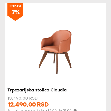
POPUST
POPUST
7%
7%
Trpezarijska stolica Claudia
13.490,
00
RSD
12.490,
00
RSD
Popust traje u periodu od 1.08 do 31.08.