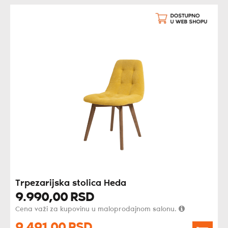
Trpezarijska stolica Heda
9.990,
00
RSD
Cena važi za kupovinu u maloprodajnom salonu.
9.491,
00
RSD