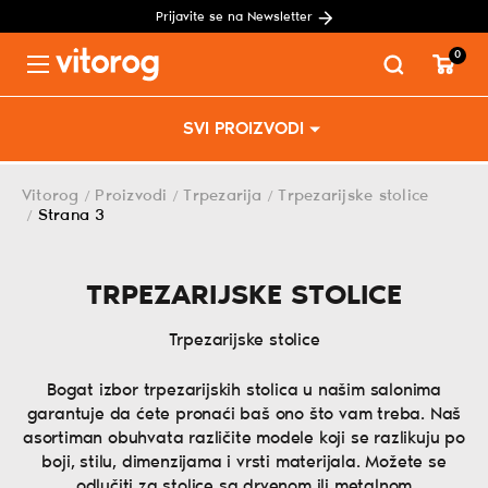
Prijavite se na Newsletter
0
Menu
Skip
SVI PROIZVODI
to
content
Vitorog
Proizvodi
Trpezarija
Trpezarijske stolice
/
/
/
Strana 3
/
TRPEZARIJSKE STOLICE
Trpezarijske stolice
Bogat izbor trpezarijskih stolica u našim salonima
garantuje da ćete pronaći baš ono što vam treba. Naš
asortiman obuhvata različite modele koji se razlikuju po
boji, stilu, dimenzijama i vrsti materijala. Možete se
odlučiti za stolice sa drvenom ili metalnom