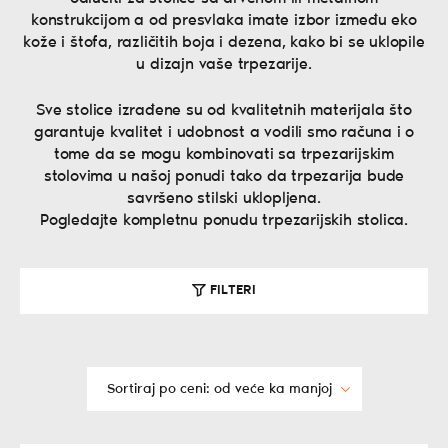
konstrukcijom a od presvlaka imate izbor između eko
kože i štofa, različitih boja i dezena, kako bi se uklopile
u dizajn vaše trpezarije.
Sve stolice izrađene su od kvalitetnih materijala što
garantuje kvalitet i udobnost a vodili smo računa i o
tome da se mogu kombinovati sa trpezarijskim
stolovima u našoj ponudi tako da trpezarija bude
savršeno stilski uklopljena.
Pogledajte kompletnu ponudu trpezarijskih stolica.
FILTERI