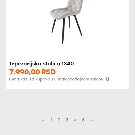
Trpezarijska stolica 1340
7.990,
00
RSD
Cena važi za kupovinu u maloprodajnom salonu.
←
1
2
3
4
5
→