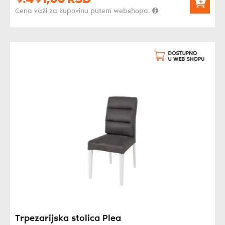
Cena važi za kupovinu putem webshopa.
Trpezarijska stolica Plea