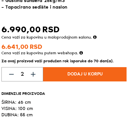
– Gustina sunđera 25kg/m3
– Tapacirano sedište i naslon
6.990,
00
RSD
Cena važi za kupovinu u maloprodajnom salonu.
6.641,
00
RSD
Cena važi za kupovinu putem webshopa.
Za ovaj proizvod važi produžen rok isporuke do 70 dan(a).
DODAJ U KORPU
DIMENZIJE PROIZVODA
ŠIRINA: 46 cm
VISINA: 100 cm
DUBINA: 55 cm