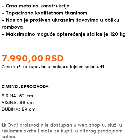
– Crna metalna konstrukcija
– Tapacirana kvalitetnom tkaninom
– Naslon je prošiven ukrasnim šavovima u obliku
rombova
– Maksimalno moguće opterećenje stolice je 120 kg
7.990,
00
RSD
Cena važi za kupovinu u maloprodajnom salonu.
DIMENZIJE PROIZVODA
ŠIRINA: 52 cm
VISINA: 88 cm
DUBINA: 59 cm
Ovaj proizvod nije dostupan u web shop-u, služi u
reklamne svrhe i može se kupiti u Vitorog prodajnom
salonu.