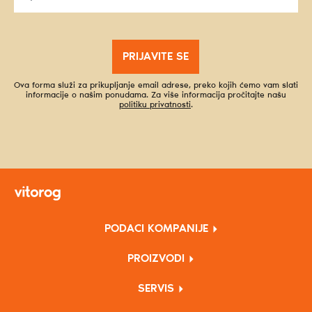
PRIJAVITE SE
Ova forma služi za prikupljanje email adrese, preko kojih ćemo vam slati
informacije o našim ponudama. Za više informacija pročitajte našu
politiku privatnosti
.
PODACI KOMPANIJE
PROIZVODI
SERVIS