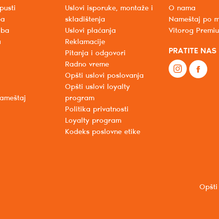
pusti
Uslovi isporuke, montaže i
O nama
ba
skladištenja
Nameštaj po m
oba
Uslovi plaćanja
Vitorog Premi
a
Reklamacije
PRATITE NAS
Pitanja i odgovori
Radno vreme
Opšti uslovi poslovanja
Opšti uslovi loyalty
nameštaj
program
Politika privatnosti
Loyalty program
Kodeks poslovne etike
Opšti