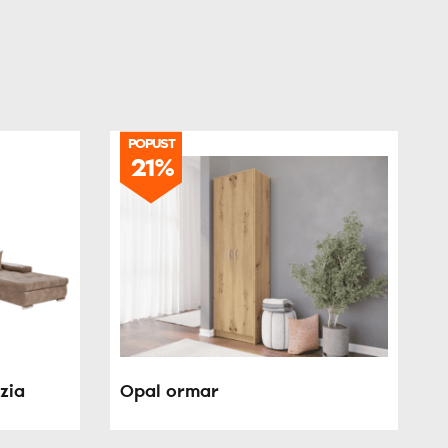
POPUST
21%
zia
Opal ormar