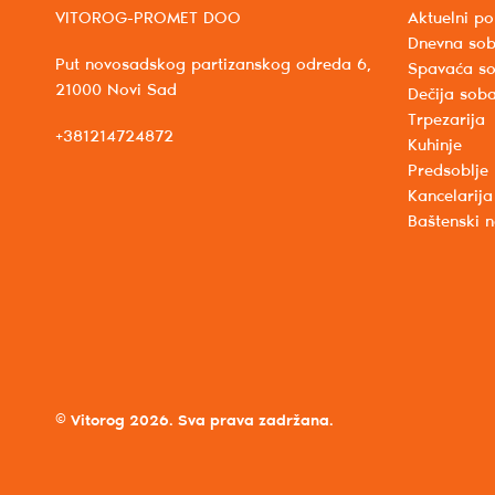
VITOROG-PROMET DOO
Aktuelni po
Dnevna so
Put novosadskog partizanskog odreda 6,
Spavaća s
21000 Novi Sad
Dečija sob
Trpezarija
+381214724872
Kuhinje
Predsoblje
Kancelarija
Baštenski 
© Vitorog 2026. Sva prava zadržana.