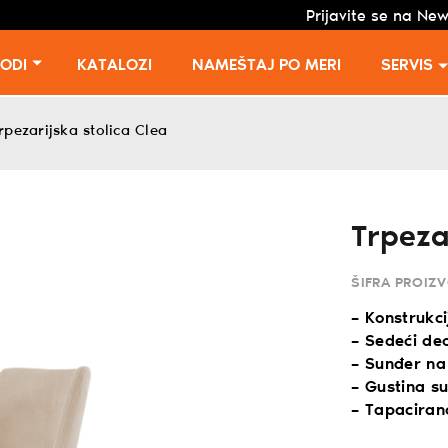
Prijavite se na New
VODI
KATALOZI
NAMEŠTAJ PO MERI
SERVIS
rpezarijska stolica Clea
Trpeza
ŠIFRA PROIZ
– Konstrukc
– Sedeći de
– Sunđer na
– Gustina 
– Tapacirano