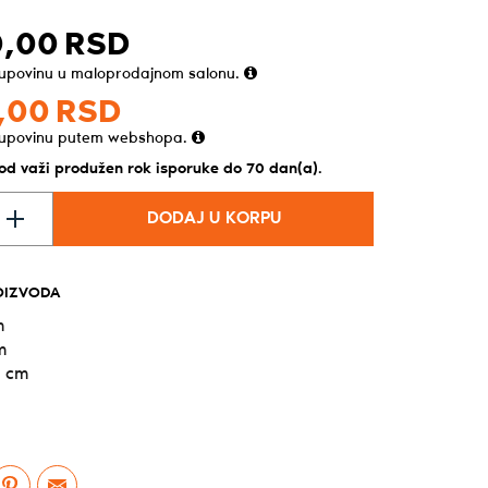
,
00
RSD
kupovinu u maloprodajnom salonu.
,
00
RSD
kupovinu putem webshopa.
od važi produžen rok isporuke do 70 dan(a).
DODAJ U KORPU
OIZVODA
m
m
5 cm