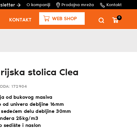
sletter
O kompaniji
Prodajna mreža
Kontakt
0
WEB SHOP
KONTAKT
rijska stolica Clea
VODA:
172904
ija od bukovog masiva
o od univera debljine 16mm
 sedećem delu debljine 30mm
sunđera 25kg/m3
 sedište i naslon