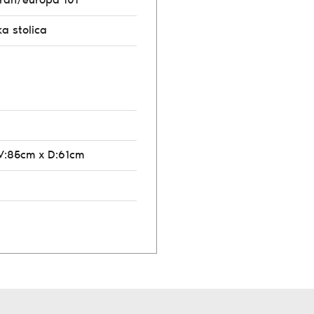
orah/europa 101
ka stolica
V:85cm x D:61cm