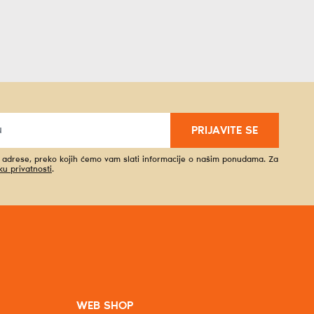
PRIJAVITE SE
l adrese, preko kojih ćemo vam slati informacije o našim ponudama. Za
iku privatnosti
.
WEB SHOP