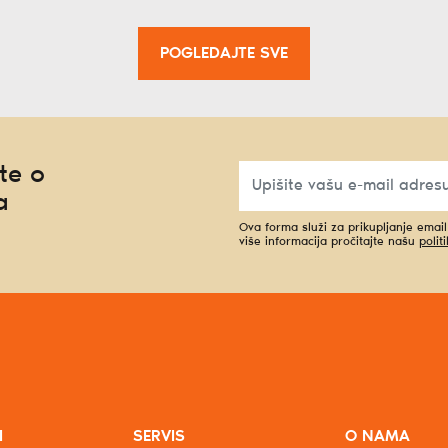
POGLEDAJTE SVE
te o
a
Ova forma služi za prikupljanje emai
više informacija pročitajte našu
polit
I
SERVIS
O NAMA