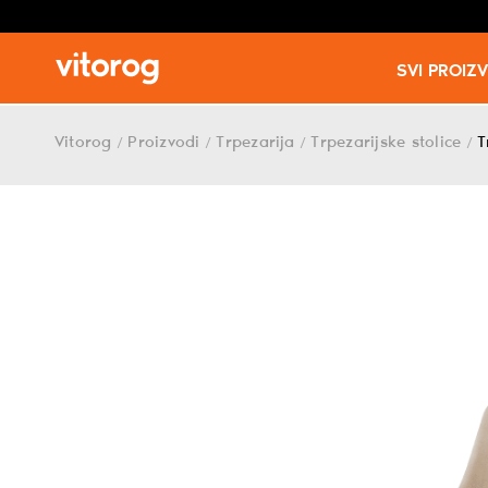
SVI PROIZ
Skip
to
Vitorog
Proizvodi
Trpezarija
Trpezarijske stolice
T
/
/
/
/
content