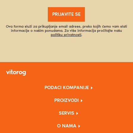
PRIJAVITE SE
Ova forma služi za prikupljanje email adrese, preko kojih ćemo vam slati
informacije o našim ponudama. Za više informacija pročitajte našu
politiku privatnosti
.
PODACI KOMPANIJE
PROIZVODI
SERVIS
O NAMA