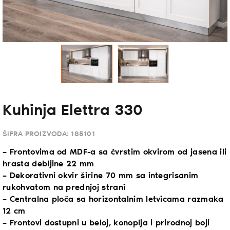
Kuhinja Elettra 330
ŠIFRA PROIZVODA:
185101
– Frontovima od MDF-a sa čvrstim okvirom od jasena ili
hrasta debljine 22 mm
– Dekorativni okvir širine 70 mm sa integrisanim
rukohvatom na prednjoj strani
– Centralna ploča sa horizontalnim letvicama razmaka
12 cm
– Frontovi dostupni u beloj, konoplja i prirodnoj boji