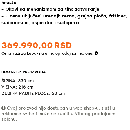
hrasta
– Okovi sa mehanizmom za tiho zatvaranje
– U cenu uključeni uređaji: rerna, grejna ploča, frižider,
sudomašina, aspirator i sudopera
369.990,
00
RSD
Cena važi za kupovinu u maloprodajnom salonu.
DIMENZIJE PROIZVODA
ŠIRINA: 330 cm
VISINA: 216 cm
DUBINA RADNE PLOČE: 60 cm
Ovaj proizvod nije dostupan u web shop-u, služi u
reklamne svrhe i može se kupiti u Vitorog prodajnom
salonu.