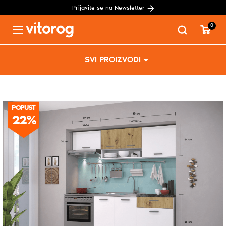
Prijavite se na Newsletter
0
Menu
Skip
SVI PROIZVODI
to
content
POPUST
22%