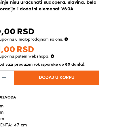
inje nisu uračunati sudopera, slavina, bela
koracija i dodatni elemenat V60A
,
00
RSD
kupovinu u maloprodajnom salonu.
,
00
RSD
kupovinu putem webshopa.
vod važi produžen rok isporuke do 50 dan(a).
DODAJ U KORPU
OIZVODA
cm
cm
cm
ENTA: 47 cm