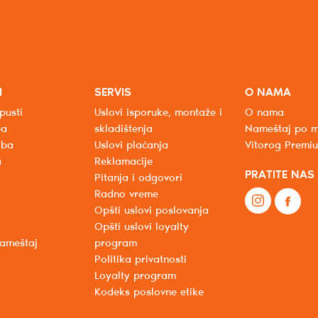
I
SERVIS
O NAMA
pusti
Uslovi isporuke, montaže i
O nama
ba
skladištenja
Nameštaj po m
oba
Uslovi plaćanja
Vitorog Premi
a
Reklamacije
PRATITE NAS
Pitanja i odgovori
Radno vreme
Opšti uslovi poslovanja
Opšti uslovi loyalty
nameštaj
program
Politika privatnosti
Loyalty program
Kodeks poslovne etike