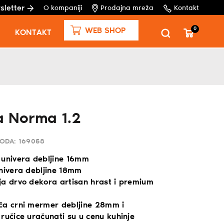
sletter
O kompaniji
Prodajna mreža
Kontakt
0
WEB SHOP
KONTAKT
a Norma 1.2
VODA:
169058
 univera debljine 16mm
univera debljine 18mm
ja drvo dekora artisan hrast i premium
ča crni mermer debljine 28mm i
ručice uračunati su u cenu kuhinje