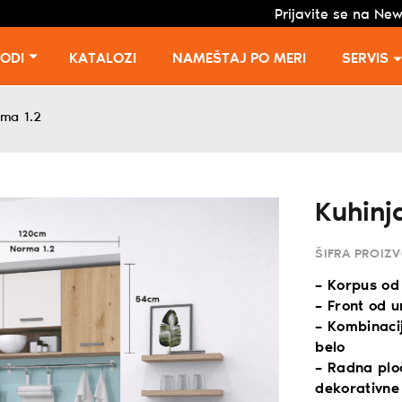
Prijavite se na New
VODI
KATALOZI
NAMEŠTAJ PO MERI
SERVIS
rma 1.2
Kuhinj
ŠIFRA PROIZ
– Korpus od
– Front od 
– Kombinaci
belo
– Radna plo
dekorativne 