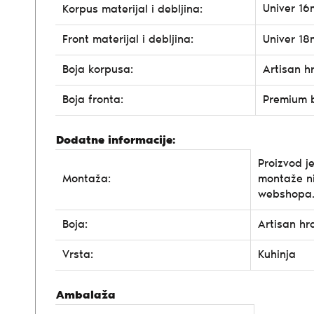
Univer 1
Korpus materijal i debljina:
Front materijal i debljina:
Univer 1
Boja korpusa:
Artisan h
Boja fronta:
Premium 
Dodatne informacije:
Proizvod j
Montaža:
montaže n
webshopa
Boja:
Artisan hr
Vrsta:
Kuhinja
Ambalaža