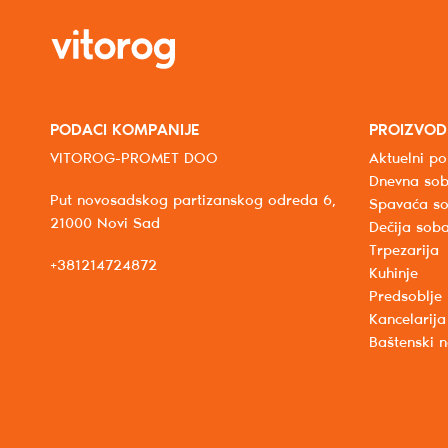
PODACI KOMPANIJE
PROIZVOD
VITOROG-PROMET DOO
Aktuelni po
Dnevna so
Put novosadskog partizanskog odreda 6,
Spavaća s
21000 Novi Sad
Dečija sob
Trpezarija
+381214724872
Kuhinje
Predsoblje
Kancelarija
Baštenski 