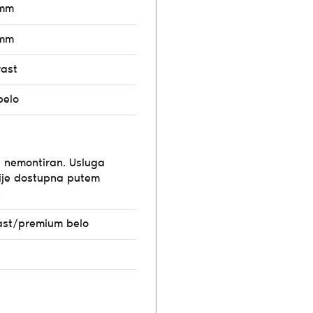
6mm
8mm
rast
belo
e nemontiran. Usluga
ije dostupna putem
.
ast/premium belo