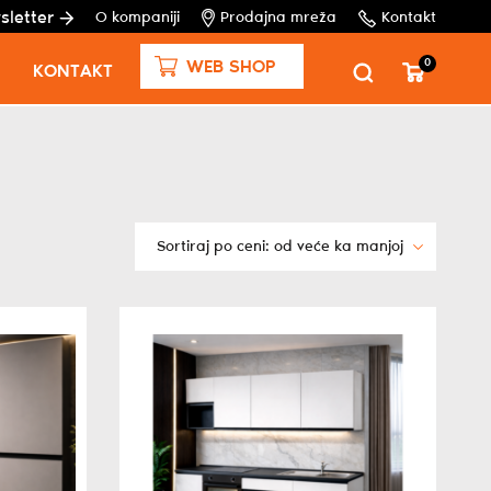
sletter
O kompaniji
Prodajna mreža
Kontakt
0
WEB SHOP
KONTAKT