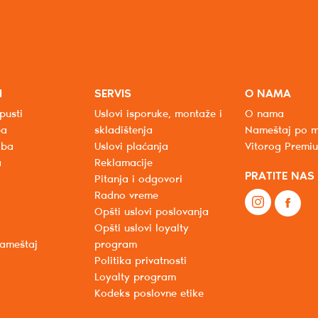
I
SERVIS
O NAMA
pusti
Uslovi isporuke, montaže i
O nama
ba
skladištenja
Nameštaj po m
oba
Uslovi plaćanja
Vitorog Premi
a
Reklamacije
PRATITE NAS
Pitanja i odgovori
Radno vreme
Opšti uslovi poslovanja
Opšti uslovi loyalty
nameštaj
program
Politika privatnosti
Loyalty program
Kodeks poslovne etike