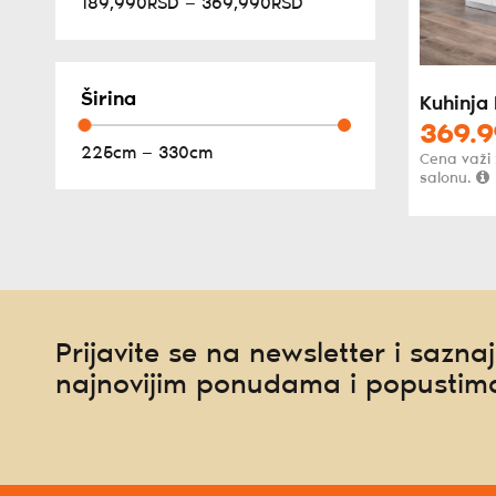
189,990RSD — 369,990RSD
Širina
Kuhinja 
369.9
225cm — 330cm
Cena važi
salonu.
Prijavite se na newsletter i saznaj
najnovijim ponudama i popustim