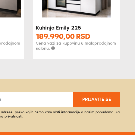
Kuhinja Emily 225
189.990,
00
RSD
oprodajnom
Cena važi za kupovinu u maloprodajnom
salonu.
PRIJAVITE SE
l adrese, preko kojih ćemo vam slati informacije o našim ponudama. Za
iku privatnosti
.