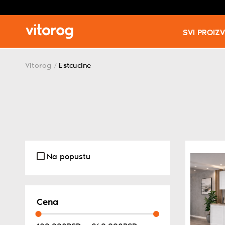
SVI PROIZ
Skip
to
Vitorog
Estcucine
/
content
Na popustu
Cena