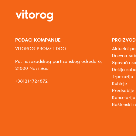
PODACI KOMPANIJE
PROIZVOD
VITOROG-PROMET DOO
Aktuelni po
Dnevna so
Put novosadskog partizanskog odreda 6,
Spavaća s
21000 Novi Sad
Dečija sob
Trpezarija
+381214724872
Kuhinje
Predsoblje
Kancelarija
Baštenski 