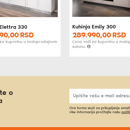
Kuhinja Emily 300
Elettra 330
90,
00
RSD
289.990,
00
RSD
 za kupovinu u maloprodajnom
Cena važi za kupovinu u mal
salonu.
te o
a
Ova forma služi za prikupljanje emai
više informacija pročitajte našu
polit