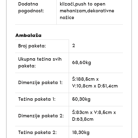
Dodatna
klizači,push to open
pogodnost:
mehanizam,dekorativne
nožice
Ambalaža
2
Broj paketa:
Ukupna težina svih
68,60kg
paketa:
Š:188,5cm x
Dimenzije paketa 1:
V:10,8cm x D:51,4cm
Težina paketa 1:
50,30kg
Š:83cm x V:8,5cm x
Dimenzije paketa 2:
D:63,8cm
Težina paketa 2:
18,30kg