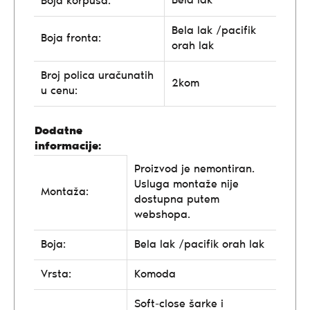
Bela lak
Boja korpusa:
Bela lak /pacifik
Boja fronta:
orah lak
Broj polica uračunatih
2kom
u cenu:
Dodatne
informacije:
Proizvod je nemontiran.
Usluga montaže nije
Montaža:
dostupna putem
webshopa.
Boja:
Bela lak /pacifik orah lak
Vrsta:
Komoda
Soft-close šarke i