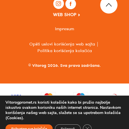
WEB SHOP
Impresum
Opšti uslovi korišćenja web sajta
Politika korišćenja kolačića
© Vitorog 2026. Sva prava zadržana.
Vitorogpromet.rs koristi kolačiće kako bi pružio najbolje
iskustvo svakom korisniku naših internet stranica. Nastavkom
korišćenja našeg web sajta, slažete se sa upotrebom kolačića
(Cookies).
Close GDPR Cookie Ba
Prihvatam sve kolačiće
Prilagodi