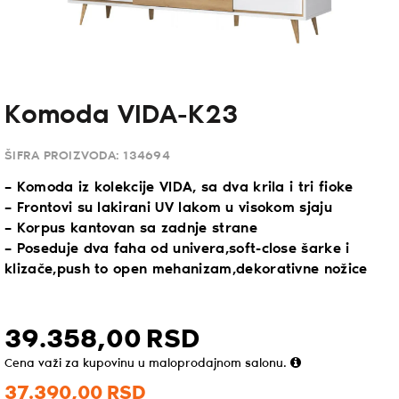
Komoda VIDA-K23
ŠIFRA PROIZVODA:
134694
– Komoda iz kolekcije VIDA, sa dva krila i tri fioke
– Frontovi su lakirani UV lakom u visokom sjaju
– Korpus kantovan sa zadnje strane
– Poseduje dva faha od univera,soft-close šarke i
klizače,push to open mehanizam,dekorativne nožice
39.358,
00
RSD
Cena važi za kupovinu u maloprodajnom salonu.
37.390,
00
RSD