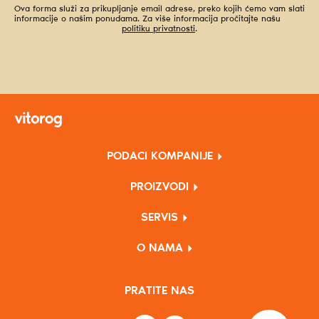
Ova forma služi za prikupljanje email adrese, preko kojih ćemo vam slati
informacije o našim ponudama. Za više informacija pročitajte našu
politiku privatnosti
.
PODACI KOMPANIJE
PROIZVODI
SERVIS
O NAMA
PRATITE NAS