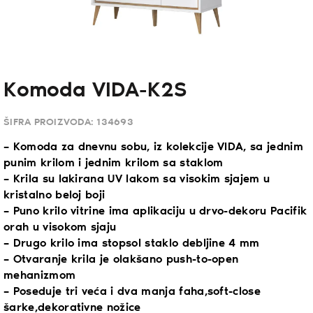
Komoda VIDA-K2S
ŠIFRA PROIZVODA:
134693
– Komoda za dnevnu sobu, iz kolekcije VIDA, sa jednim
punim krilom i jednim krilom sa staklom
– Krila su lakirana UV lakom sa visokim sjajem u
kristalno beloj boji
– Puno krilo vitrine ima aplikaciju u drvo-dekoru Pacifik
orah u visokom sjaju
– Drugo krilo ima stopsol staklo debljine 4 mm
– Otvaranje krila je olakšano push-to-open
mehanizmom
– Poseduje tri veća i dva manja faha,soft-close
šarke,dekorativne nožice