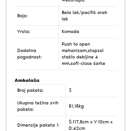
webshopa.
Bela lak/pacifik orah
Boja:
lak
Vrsta:
Komoda
Push to open
Dodatna
mehanizam,stopsol
pogodnost:
staklo debljine 4
mm,soft-close šarke
Ambalaža
2
Broj paketa:
Ukupna težina svih
51,15kg
paketa:
Š:117,5cm x V:10cm x
Dimenzije paketa 1:
D:42cm