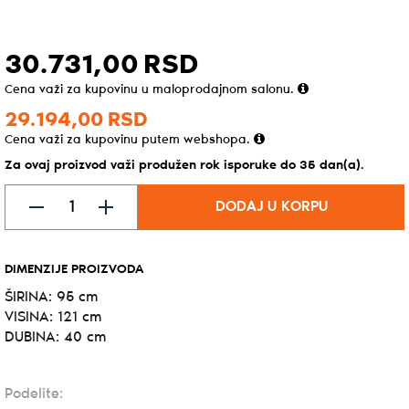
30.731,
00
RSD
Cena važi za kupovinu u maloprodajnom salonu.
29.194,
00
RSD
Cena važi za kupovinu putem webshopa.
Za ovaj proizvod važi produžen rok isporuke do 35 dan(a).
DODAJ U KORPU
DIMENZIJE PROIZVODA
ŠIRINA: 95 cm
VISINA: 121 cm
DUBINA: 40 cm
Podelite: