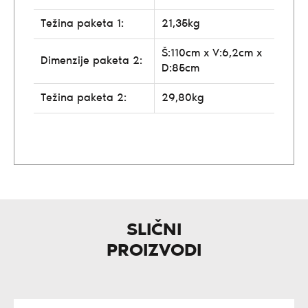
Težina paketa 1:
21,35kg
Š:110cm x V:6,2cm x
Dimenzije paketa 2:
D:85cm
Težina paketa 2:
29,80kg
SLIČNI
PROIZVODI