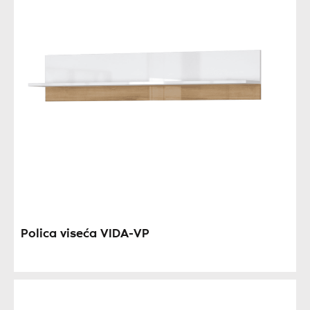
Polica viseća VIDA-VP