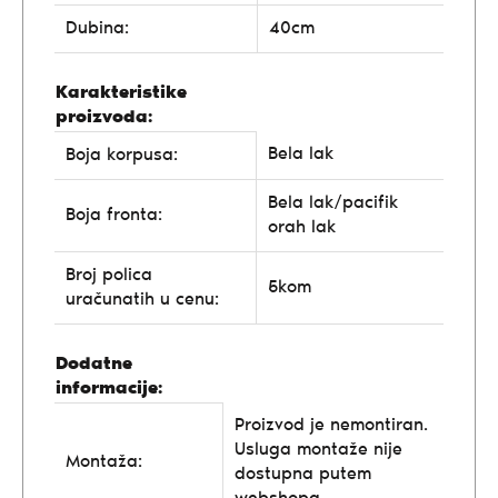
Dubina:
40cm
Karakteristike
proizvoda:
Bela lak
Boja korpusa:
Bela lak/pacifik
Boja fronta:
orah lak
Broj polica
5kom
uračunatih u cenu:
Dodatne
informacije:
Proizvod je nemontiran.
Usluga montaže nije
Montaža:
dostupna putem