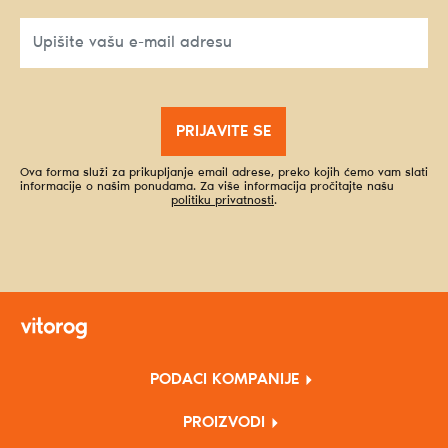
PRIJAVITE SE
Ova forma služi za prikupljanje email adrese, preko kojih ćemo vam slati
informacije o našim ponudama. Za više informacija pročitajte našu
politiku privatnosti
.
PODACI KOMPANIJE
PROIZVODI