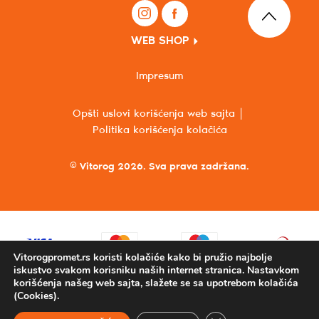
WEB SHOP
Impresum
Opšti uslovi korišćenja web sajta
Politika korišćenja kolačića
© Vitorog 2026. Sva prava zadržana.
Vitorogpromet.rs koristi kolačiće kako bi pružio najbolje
iskustvo svakom korisniku naših internet stranica. Nastavkom
korišćenja našeg web sajta, slažete se sa upotrebom kolačića
(Cookies).