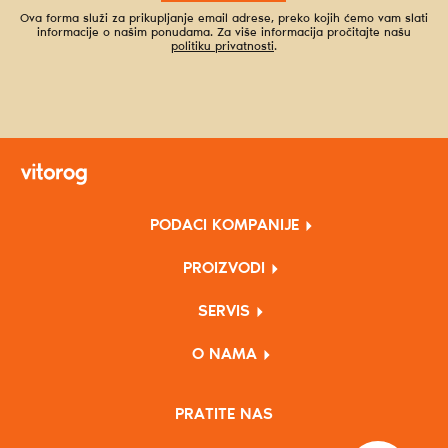
Ova forma služi za prikupljanje email adrese, preko kojih ćemo vam slati
informacije o našim ponudama. Za više informacija pročitajte našu
politiku privatnosti
.
PODACI KOMPANIJE
PROIZVODI
SERVIS
O NAMA
PRATITE NAS