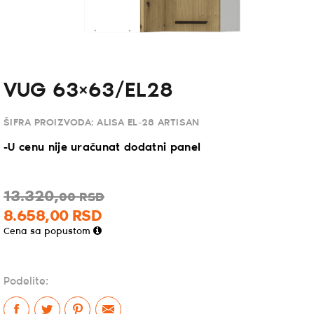
VUG 63×63/EL28
ŠIFRA PROIZVODA:
ALISA EL-28 ARTISAN
-U cenu nije uračunat dodatni panel
13.320,
00
RSD
8.658,
00
RSD
Cena sa popustom
Podelite: