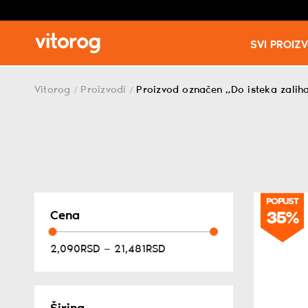
SVI PROIZ
Skip
to
Vitorog
Proizvodi
Proizvod označen „Do isteka zalih
/
/
content
POPUST
35%
Cena
2,090RSD — 21,481RSD