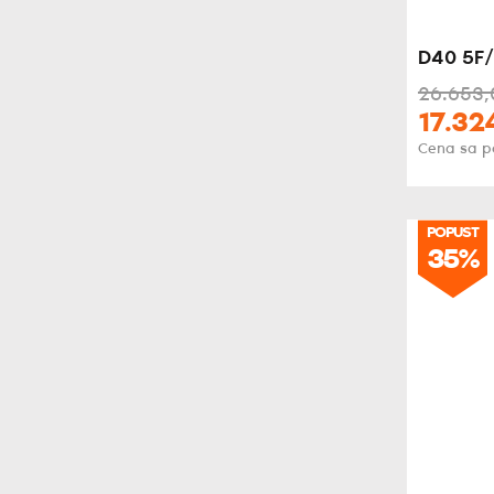
D40 5F/
26.653,
17.32
Cena sa 
POPUST
35%