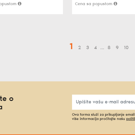
popustom
Cena sa popustom
1
2
3
4
…
8
9
10
te o
a
Ova forma služi za prikupljanje emai
više informacija pročitajte našu
polit