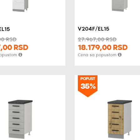
V204F/EL15
EL15
00
RSD
27.967,
00
RSD
,
00
RSD
18.179,
00
RSD
popustom
Cena sa popustom
POPUST
35%