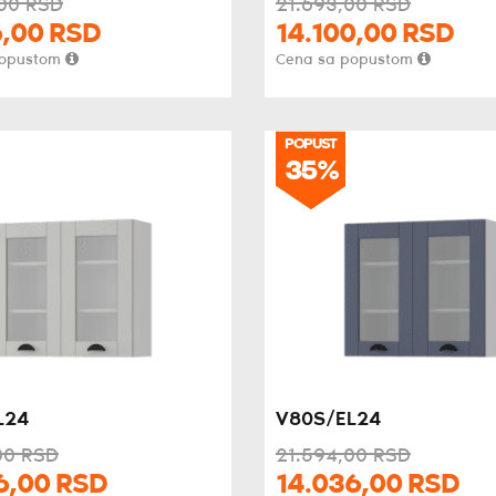
00
RSD
21.693,
00
RSD
,
00
RSD
14.100,
00
RSD
popustom
Cena sa popustom
POPUST
35%
L24
V80S/EL24
00
RSD
21.594,
00
RSD
6,
00
RSD
14.036,
00
RSD