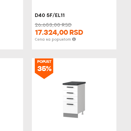
D40 5F/EL11
26.653,
00
RSD
17.324,
00
RSD
Cena sa popustom
POPUST
35%