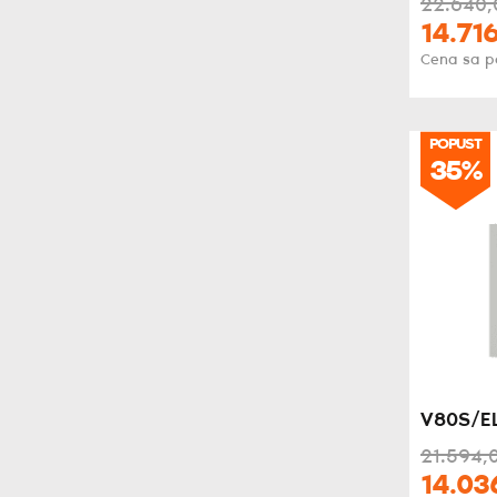
22.640,
14.716
Cena sa 
POPUST
35%
V80S/E
21.594,
14.03