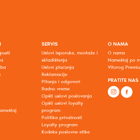
I
SERVIS
O NAMA
pusti
Uslovi isporuke, montaže i
O nama
ba
skladištenja
Nameštaj po m
oba
Uslovi plaćanja
Vitorog Premi
a
Reklamacije
PRATITE NAS
Pitanja i odgovori
Radno vreme
Opšti uslovi poslovanja
Opšti uslovi loyalty
nameštaj
program
Politika privatnosti
Loyalty program
Kodeks poslovne etike