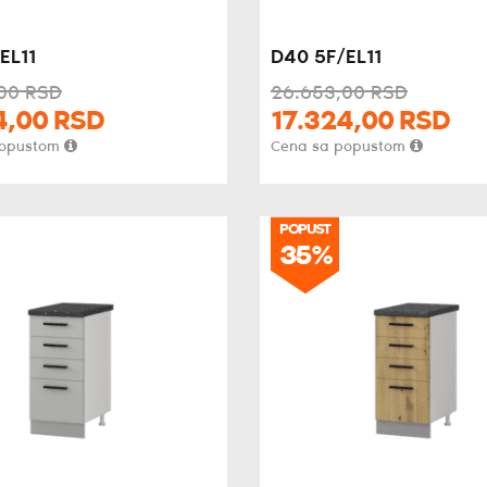
EL11
D40 5F/EL11
00
RSD
26.653,
00
RSD
4,
00
RSD
17.324,
00
RSD
popustom
Cena sa popustom
POPUST
35%