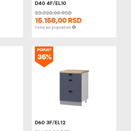
D40 4F/EL10
23.320,
00
RSD
15.158,
00
RSD
Cena sa popustom
POPUST
35%
D60 3F/EL12