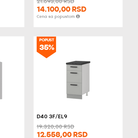
21.693,
00
RSD
14.100,
00
RSD
Cena sa popustom
POPUST
35%
D40 3F/EL9
19.320,
00
RSD
12.558,
00
RSD