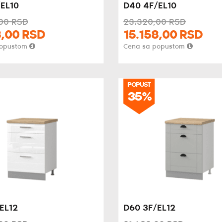
EL10
D40 4F/EL10
00
RSD
23.320,
00
RSD
,
00
RSD
15.158,
00
RSD
popustom
Cena sa popustom
POPUST
35%
EL12
D60 3F/EL12