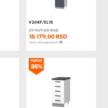
V204F/EL15
27.967,
00
RSD
18.179,
00
RSD
Cena sa popustom
POPUST
35%