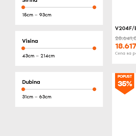
Širina
15cm — 93cm
V204F/
28.641,
Visina
18.617
Cena sa 
43cm — 214cm
POPUST
Dubina
35%
31cm — 63cm