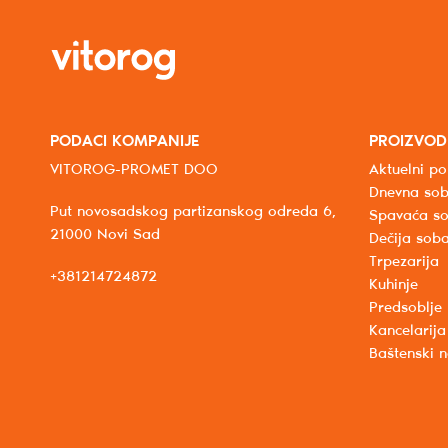
PODACI KOMPANIJE
PROIZVOD
VITOROG-PROMET DOO
Aktuelni po
Dnevna so
Put novosadskog partizanskog odreda 6,
Spavaća s
21000 Novi Sad
Dečija sob
Trpezarija
+381214724872
Kuhinje
Predsoblje
Kancelarija
Baštenski 